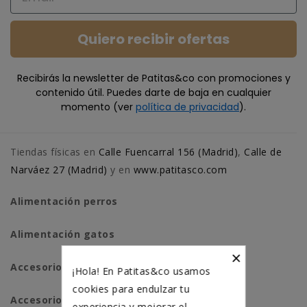
Quiero recibir ofertas
Recibirás la newsletter de Patitas&co con promociones y
contenido útil. Puedes darte de baja en cualquier
momento (ver
política de privacidad
).
Tiendas físicas en
Calle Fuencarral 156 (Madrid)
,
Calle de
Narváez 27 (Madrid)
y en
www.patitasco.com
Alimentación perros
Alimentación gatos
×
Accesorios perros
¡Hola! En Patitas&co usamos
cookies para endulzar tu
Accesorios para gatos
experiencia y mejorar el