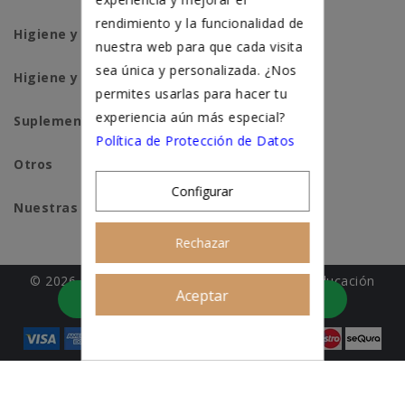
rendimiento y la funcionalidad de
Higiene y salud perros
nuestra web para que cada visita
sea única y personalizada. ¿Nos
Higiene y salud gatos
permites usarlas para hacer tu
experiencia aún más especial?
Suplementación natural
Política de Protección de Datos
Otros
Configurar
Nuestras tiendas
Rechazar
© 2026 - Patitas&co, Alimentación natural y educación
Aceptar
Asesoramiento personalizado
amable