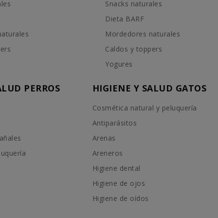
ales
Snacks naturales
Dieta BARF
aturales
Mordedores naturales
pers
Caldos y toppers
Yogures
SALUD PERROS
HIGIENE Y SALUD GATOS
Cosmética natural y peluquería
Antiparásitos
añales
Arenas
luquería
Areneros
Higiene dental
Higiene de ojos
Higiene de oídos