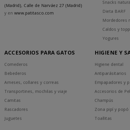
Snacks natur
(Madrid)
,
Calle de Narváez 27 (Madrid)
Dieta BARF
y en
www.patitasco.com
Mordedores n
Caldos y top
Yogures
ACCESORIOS PARA GATOS
HIGIENE Y 
Comederos
Higiene dental
Bebederos
Antiparásitarios
Arneses, collares y correas
Empapadores y p
Transportines, mochilas y viaje
Accesorios de Pe
Camitas
Champús
Rascadores
Zona pipí y popó
Juguetes
Toallitas