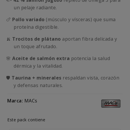
🐟
42 % salmón jugoso
repleto de omega 3 para
un pelaje radiante.
🍗
Pollo variado
(músculo y vísceras) que suma
proteína digestible.
🍌
Trocitos de plátano
aportan fibra delicada y
un toque afrutado.
🌸
Aceite de salmón extra
potencia la salud
dérmica y la vitalidad.
🛡️
Taurina + minerales
respaldan vista, corazón
y defensas naturales.
Marca:
MACs
Este pack contiene