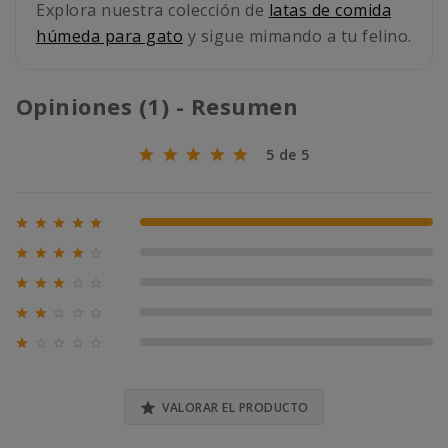
Explora nuestra colección de
latas de comida
húmeda para gato
y sigue mimando a tu felino.
Opiniones (1) - Resumen
5 de 5





100% (1)





0% (0)





0% (0)





0% (0)





0% (0)

VALORAR EL PRODUCTO