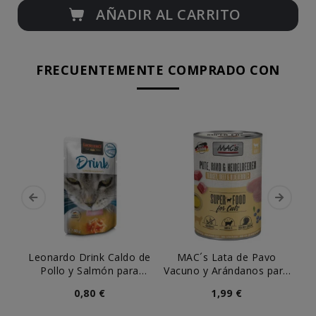
AÑADIR AL CARRITO
FRECUENTEMENTE COMPRADO CON
Leonardo Drink Caldo de
MAC´s Lata de Pavo
L
Pollo y Salmón para
Vacuno y Arándanos para
Pa
Gatos
Gato
0,80 €
1,99 €