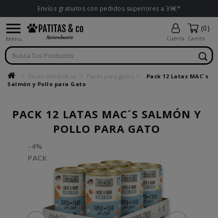
Envíos gratuitos con pedidos superiores a 39€*

(0)
Menu
Cuenta
Carrito
Packs Patitas&co
Packs para gatos
Pack 12 Latas MAC´s
Salmón y Pollo para Gato
PACK 12 LATAS MAC´S SALMÓN Y
POLLO PARA GATO
-4%
PACK