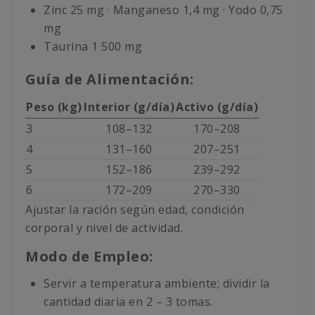
Zinc 25 mg · Manganeso 1,4 mg · Yodo 0,75
mg
Taurina 1 500 mg
Guía de Alimentación:
Peso (kg)
Interior (g/día)
Activo (g/día)
3
108–132
170–208
4
131–160
207–251
5
152–186
239–292
6
172–209
270–330
Ajustar la ración según edad, condición
corporal y nivel de actividad.
Modo de Empleo:
Servir a temperatura ambiente; dividir la
cantidad diaria en 2 – 3 tomas.