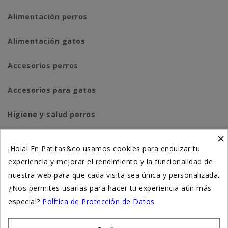
Alimentación perros
Alimentación gatos
Accesorios perros
Accesorios para gatos
Higiene y salud perros
×
Higiene y salud gatos
¡Hola! En Patitas&co usamos cookies para endulzar tu
experiencia y mejorar el rendimiento y la funcionalidad de
Suplementación natural
nuestra web para que cada visita sea única y personalizada.
Otros
¿Nos permites usarlas para hacer tu experiencia aún más
especial?
Política de Protección de Datos
Nuestras tiendas