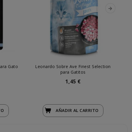
para Gato
Leonardo Sobre Ave Finest Selection
L
para Gatitos
1,45 €
TO
AÑADIR
AL CARRITO