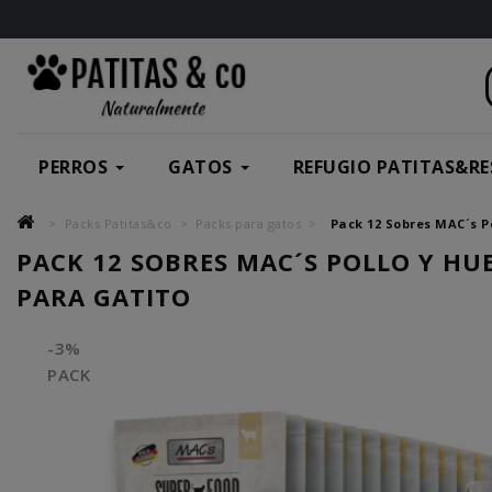
PERROS
GATOS
REFUGIO PATITAS&RE
Packs Patitas&co
Packs para gatos
Pack 12 Sobres MAC´s P
PACK 12 SOBRES MAC´S POLLO Y HU
PARA GATITO
-3%
PACK