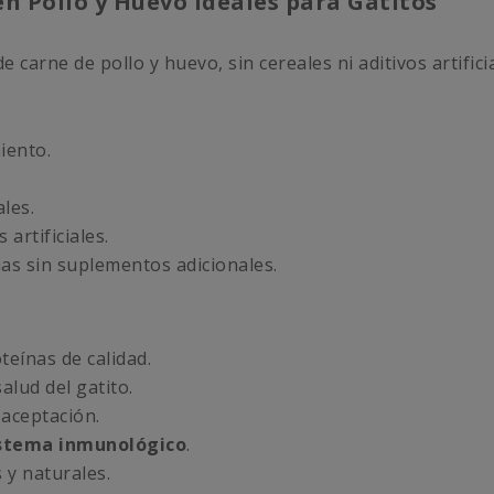
en Pollo y Huevo Ideales para Gatitos
rne de pollo y huevo, sin cereales ni aditivos artificia
iento.
les.
artificiales.
ias sin suplementos adicionales.
teínas de calidad.
alud del gatito.
 aceptación.
stema inmunológico
.
 y naturales.