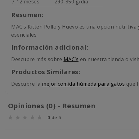
7-12 meses
290-350 g/día
Resumen:
MAC’s Kitten Pollo y Huevo es una opción nutritiva y
esenciales.
Información adicional:
Descubre más sobre
MAC’s
en nuestra tienda o visit
Productos Similares:
Descubre la
mejor comida húmeda para gatos
que h
Opiniones (0) - Resumen
0 de 5