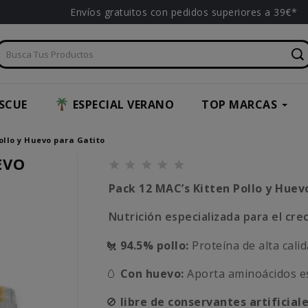
Envíos gratuitos con pedidos superiores a 39€*
SCUE
ESPECIAL VERANO
TOP MARCAS
ollo y Huevo para Gatito
EVO
Pack 12 MAC’s Kitten Pollo y Hue
Nutrición especializada para el cre
🐔
94.5% pollo:
Proteína de alta cali
🥚
Con huevo:
Aporta aminoácidos es
🚫
libre de conservantes artificiale