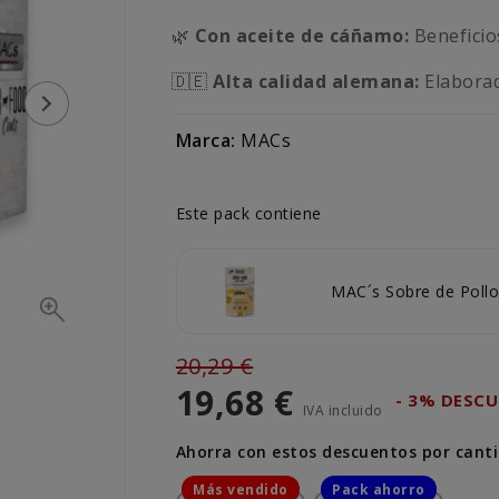
🌿
Con aceite de cáñamo:
Beneficios
🇩🇪
Alta calidad alemana:
Elaborad
Marca:
MACs
Este pack contiene
MAC´s Sobre de Pollo
20,29 €
19,68 €
- 3% DESC
IVA incluido
Ahorra con estos descuentos por cant