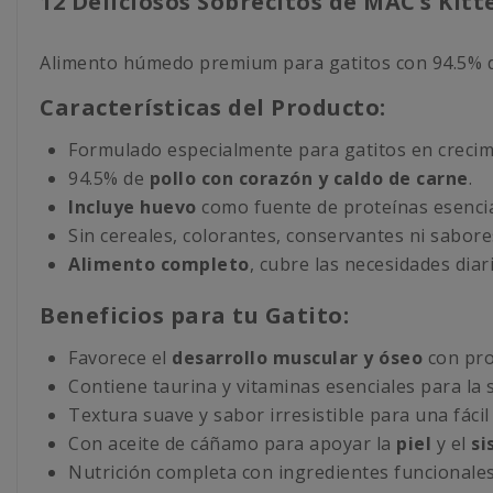
12 Deliciosos Sobrecitos de MAC’s Kitt
Alimento húmedo premium para gatitos con 94.5% de ca
Características del Producto:
Formulado especialmente para gatitos en crecim
94.5% de
pollo con corazón y caldo de carne
.
Incluye huevo
como fuente de proteínas esencia
Sin cereales, colorantes, conservantes ni sabores 
Alimento completo
, cubre las necesidades diar
Beneficios para tu Gatito:
Favorece el
desarrollo muscular y óseo
con pro
Contiene taurina y vitaminas esenciales para la s
Textura suave y sabor irresistible para una fácil
Con aceite de cáñamo para apoyar la
piel
y el
si
Nutrición completa con ingredientes funcionales