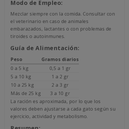
Modo de Empleo:
Mezclar siempre con la comida. Consultar con
el veterinario en caso de animales
embarazados, lactantes o con problemas de
tiroides o autoinmunes.
Guía de Alimentación:
Peso
Gramos diarios
0 a 5 kg
0,5 a 1 gr
5 a 10 kg
1 a 2 gr
10 a 25 kg
2 a 3 gr
Más de 25 kg
3 a 10 gr
La ración es aproximada, por lo que los
valores deben ajustarse a cada gato según su
ejercicio, actividad y metabolismo.
Resumen: