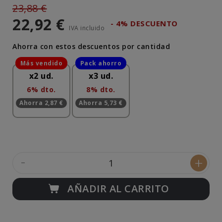
23,88 €
22,92 €
- 4% DESCUENTO
IVA incluido
Ahorra con estos descuentos por cantidad
x2 ud.
x3 ud.
6% dto.
8% dto.
Ahorra 2,87 €
Ahorra 5,73 €
-
+
AÑADIR AL CARRITO