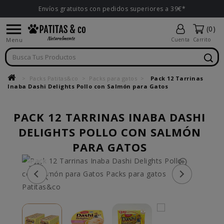
Envíos gratuitos con pedidos superiores a 39€*

(0)
Menu
Cuenta
Carrito
Packs Patitas&co
Packs para gatos
Pack 12 Tarrinas
Inaba Dashi Delights Pollo con Salmón para Gatos
PACK 12 TARRINAS INABA DASHI
DELIGHTS POLLO CON SALMÓN
PARA GATOS
-4%
PACK