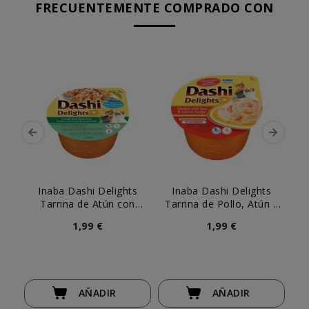
FRECUENTEMENTE COMPRADO CON
Inaba Dashi Delights
Inaba Dashi Delights
Tarrina de Atún con
Tarrina de Pollo, Atún y
Copos de Bonito para
Salmón para Gato
1,99 €
1,99 €
Gato
AÑADIR
AÑADIR