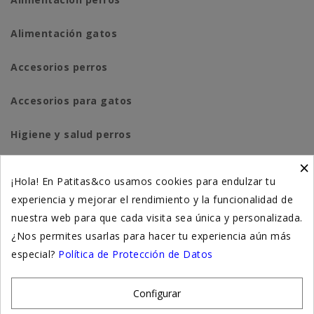
Alimentación gatos
Accesorios perros
Accesorios para gatos
Higiene y salud perros
×
Higiene y salud gatos
¡Hola! En Patitas&co usamos cookies para endulzar tu
experiencia y mejorar el rendimiento y la funcionalidad de
Suplementación natural
nuestra web para que cada visita sea única y personalizada.
Otros
¿Nos permites usarlas para hacer tu experiencia aún más
especial?
Política de Protección de Datos
Nuestras tiendas
Configurar