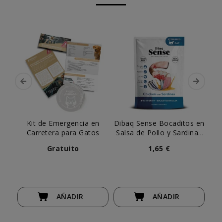
Kit de Emergencia en
Dibaq Sense Bocaditos en
Le
Carretera para Gatos
Salsa de Pollo y Sardinas
Te
para Gato
Gratuito
1,65 €
AÑADIR
AÑADIR