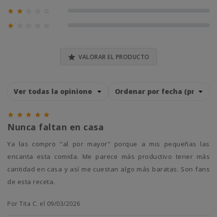
0% (0)





0% (0)





0% (0)

VALORAR EL PRODUCTO





Nunca faltan en casa
Ya las compro "al por mayor" porque a mis pequeñas las
encanta esta comida. Me parece más productivo tener más
cantidad en casa y así me cuestan algo más baratas. Son fans
de esta receta.
Por Tita C. el 09/03/2026