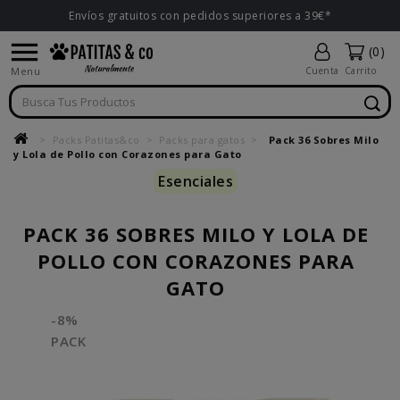
Envíos gratuitos con pedidos superiores a 39€*

(0)
Menu
Cuenta
Carrito
Packs Patitas&co
Packs para gatos
Pack 36 Sobres Milo
y Lola de Pollo con Corazones para Gato
Esenciales
PACK 36 SOBRES MILO Y LOLA DE
POLLO CON CORAZONES PARA
GATO
-8%
PACK