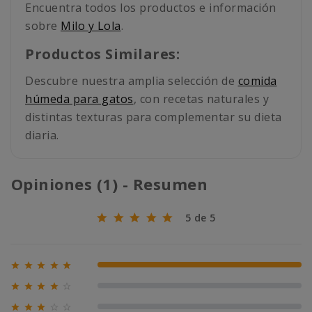
Encuentra todos los productos e información
sobre
Milo y Lola
.
Productos Similares:
Descubre nuestra amplia selección de
comida
húmeda para gatos
, con recetas naturales y
distintas texturas para complementar su dieta
diaria.
Opiniones (1) - Resumen
5 de 5





100% (1)





0% (0)




