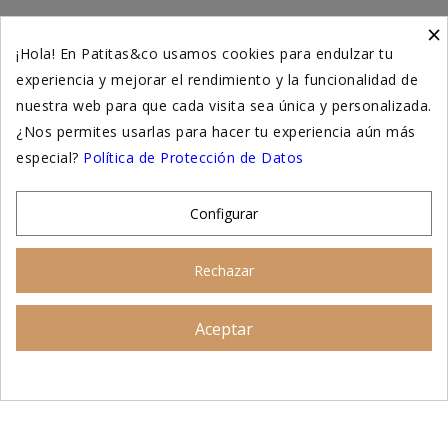
×
Higiene y salud gatos
¡Hola! En Patitas&co usamos cookies para endulzar tu
experiencia y mejorar el rendimiento y la funcionalidad de
Suplementación natural
nuestra web para que cada visita sea única y personalizada.
Otros
¿Nos permites usarlas para hacer tu experiencia aún más
especial?
Política de Protección de Datos
Nuestras tiendas
Configurar
© 2026 - Patitas&co, Alimentación natural y
Rechazar
educación amable
Aceptar
Asesoramiento personalizado