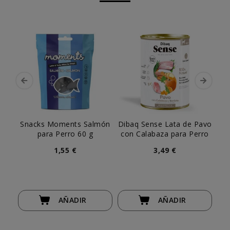
Snacks Moments Salmón
Dibaq Sense Lata de Pavo
D
para Perro 60 g
con Calabaza para Perro
Co
1,55 €
3,49 €
AÑADIR
AÑADIR