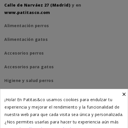
Calle de Narváez 27 (Madrid)
y en
www.patitasco.com
Alimentación perros
Alimentación gatos
Accesorios perros
Accesorios para gatos
Higiene y salud perros
×
Higiene y salud gatos
¡Hola! En Patitas&co usamos cookies para endulzar tu
experiencia y mejorar el rendimiento y la funcionalidad de
Suplementación natural
nuestra web para que cada visita sea única y personalizada.
Otros
¿Nos permites usarlas para hacer tu experiencia aún más