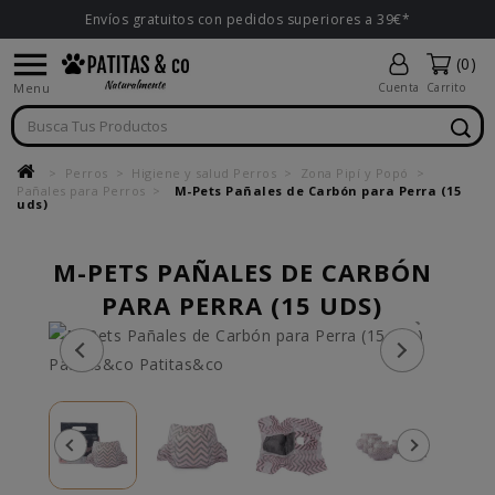
Envíos gratuitos con pedidos superiores a 39€*

(0)
Menu
Cuenta
Carrito
Perros
Higiene y salud Perros
Zona Pipí y Popó
Pañales para Perros
M-Pets Pañales de Carbón para Perra (15
uds)
M-PETS PAÑALES DE CARBÓN
PARA PERRA (15 UDS)