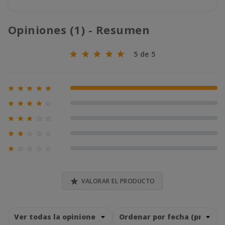
Opiniones (1) - Resumen
5 de 5





100% (1)





0% (0)





0% (0)





0% (0)





0% (0)

VALORAR EL PRODUCTO