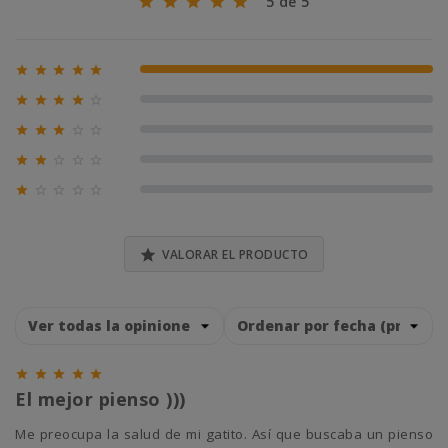
5 de 5





100% (2)





0% (0)





0% (0)





0% (0)





0% (0)

VALORAR EL PRODUCTO





El mejor pienso )))
Me preocupa la salud de mi gatito. Así que buscaba un pienso