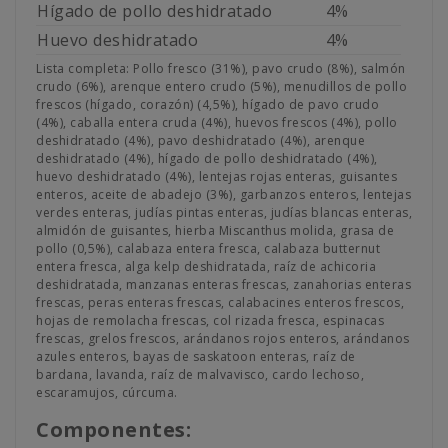
Hígado de pollo deshidratado
4%
Huevo deshidratado
4%
Lista completa: Pollo fresco (31%), pavo crudo (8%), salmón
crudo (6%), arenque entero crudo (5%), menudillos de pollo
frescos (hígado, corazón) (4,5%), hígado de pavo crudo
(4%), caballa entera cruda (4%), huevos frescos (4%), pollo
deshidratado (4%), pavo deshidratado (4%), arenque
deshidratado (4%), hígado de pollo deshidratado (4%),
huevo deshidratado (4%), lentejas rojas enteras, guisantes
enteros, aceite de abadejo (3%), garbanzos enteros, lentejas
verdes enteras, judías pintas enteras, judías blancas enteras,
almidón de guisantes, hierba Miscanthus molida, grasa de
pollo (0,5%), calabaza entera fresca, calabaza butternut
entera fresca, alga kelp deshidratada, raíz de achicoria
deshidratada, manzanas enteras frescas, zanahorias enteras
frescas, peras enteras frescas, calabacines enteros frescos,
hojas de remolacha frescas, col rizada fresca, espinacas
frescas, grelos frescos, arándanos rojos enteros, arándanos
azules enteros, bayas de saskatoon enteras, raíz de
bardana, lavanda, raíz de malvavisco, cardo lechoso,
escaramujos, cúrcuma.
Componentes: