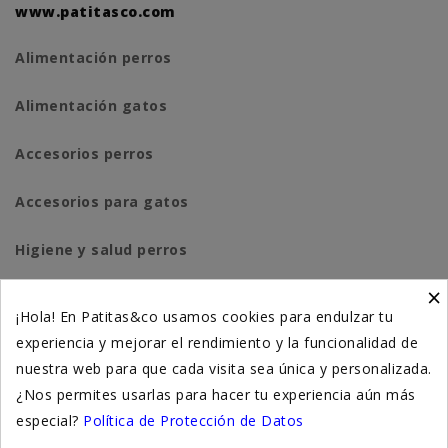
www.patitasco.com
Alimentación perros
Alimentación gatos
Accesorios perros
Accesorios para gatos
Higiene y salud perros
×
Higiene y salud gatos
¡Hola! En Patitas&co usamos cookies para endulzar tu
experiencia y mejorar el rendimiento y la funcionalidad de
Suplementación natural
nuestra web para que cada visita sea única y personalizada.
Otros
¿Nos permites usarlas para hacer tu experiencia aún más
especial?
Política de Protección de Datos
Nuestras tiendas