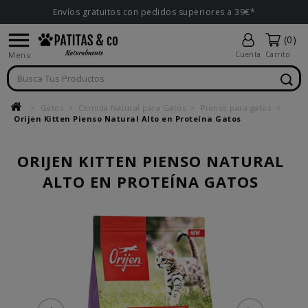
Envíos gratuitos con pedidos superiores a 39€*

(0)
Menu
Cuenta
Carrito
Gatos
Comida Natural para Gatos
Pienso para gatos
Orijen Kitten Pienso Natural Alto en Proteína Gatos
ORIJEN KITTEN PIENSO NATURAL
ALTO EN PROTEÍNA GATOS