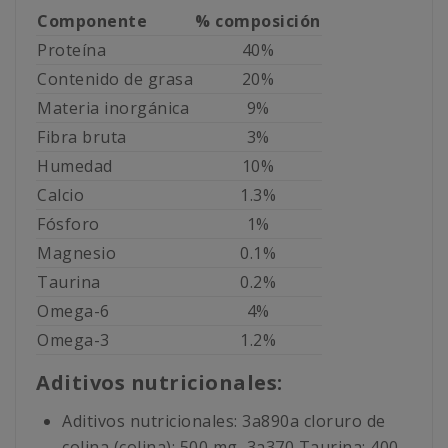
Componente
% composición
Proteína
40%
Contenido de grasa
20%
Materia inorgánica
9%
Fibra bruta
3%
Humedad
10%
Calcio
1.3%
Fósforo
1%
Magnesio
0.1%
Taurina
0.2%
Omega-6
4%
Omega-3
1.2%
Aditivos nutricionales:
Aditivos nutricionales: 3a890a cloruro de
colina (colina): 500 mg, 3a370 Taurina: 400