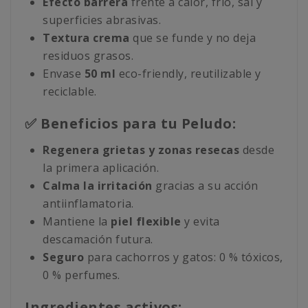
Efecto barrera
frente a calor, frío, sal y
superficies abrasivas.
Textura crema
que se funde y no deja
residuos grasos.
Envase
50 ml
eco-friendly, reutilizable y
reciclable.
✅ Beneficios para tu Peludo:
Regenera grietas y zonas resecas
desde
la primera aplicación.
Calma la irritación
gracias a su acción
antiinflamatoria.
Mantiene la
piel flexible
y evita
descamación futura.
Seguro
para cachorros y gatos: 0 % tóxicos,
0 % perfumes.
Ingredientes activos: