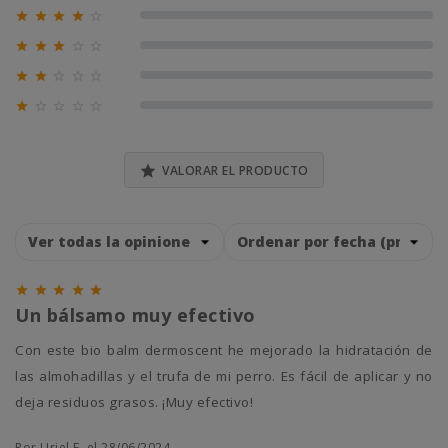





0% (0)





0% (0)





0% (0)





0% (0)

VALORAR EL PRODUCTO





Un bálsamo muy efectivo
Con este bio balm dermoscent he mejorado la hidratación de
las almohadillas y el trufa de mi perro. Es fácil de aplicar y no
deja residuos grasos. ¡Muy efectivo!
Por Uriel F. el 28/06/2024