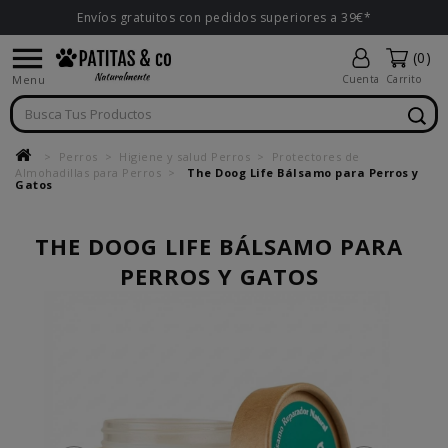
Envíos gratuitos con pedidos superiores a 39€*

(0)
Menu
Cuenta
Carrito
Perros
Higiene y salud Perros
Protectores de
Almohadillas para Perros
The Doog Life Bálsamo para Perros y
Gatos
THE DOOG LIFE BÁLSAMO PARA
PERROS Y GATOS