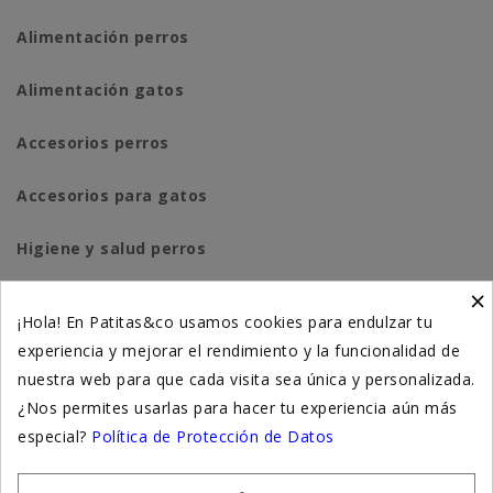
Alimentación perros
Alimentación gatos
Accesorios perros
Accesorios para gatos
Higiene y salud perros
×
Higiene y salud gatos
¡Hola! En Patitas&co usamos cookies para endulzar tu
experiencia y mejorar el rendimiento y la funcionalidad de
Suplementación natural
nuestra web para que cada visita sea única y personalizada.
Otros
¿Nos permites usarlas para hacer tu experiencia aún más
especial?
Política de Protección de Datos
Nuestras tiendas