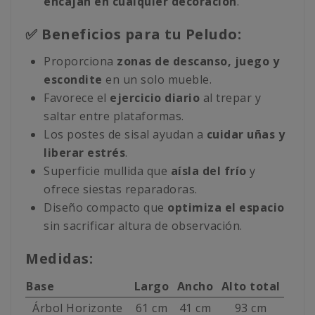
encajan en cualquier decoración
.
✅ Beneficios para tu Peludo:
Proporciona
zonas de descanso, juego y
escondite
en un solo mueble.
Favorece el
ejercicio diario
al trepar y
saltar entre plataformas.
Los postes de sisal ayudan a
cuidar uñas y
liberar estrés
.
Superficie mullida que
aísla del frío
y
ofrece siestas reparadoras.
Diseño compacto que
optimiza el espacio
sin sacrificar altura de observación.
Medidas:
Base
Largo
Ancho
Alto total
Árbol Horizonte
61 cm
41 cm
93 cm