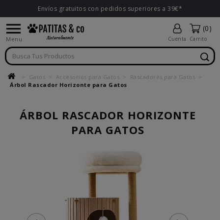
Envíos gratuitos con pedidos superiores a 39€*

(0)
Menu
Cuenta
Carrito
Gatos
Accesorios para Gatos
Rascadores para Gatos
Árbol Rascador Horizonte para Gatos
ÁRBOL RASCADOR HORIZONTE
PARA GATOS