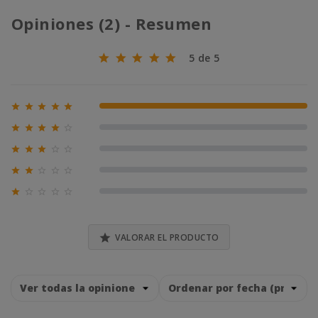
Opiniones (2) - Resumen
5 de 5





100% (2)





0% (0)





0% (0)





0% (0)





0% (0)

VALORAR EL PRODUCTO