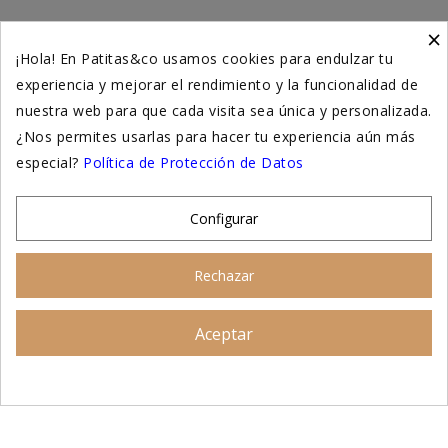
×
Higiene y salud gatos
¡Hola! En Patitas&co usamos cookies para endulzar tu
experiencia y mejorar el rendimiento y la funcionalidad de
Suplementación natural
nuestra web para que cada visita sea única y personalizada.
Otros
¿Nos permites usarlas para hacer tu experiencia aún más
especial?
Política de Protección de Datos
Nuestras tiendas
Configurar
© 2026 - Patitas&co, Alimentación natural y
Rechazar
educación amable
Aceptar
Asesoramiento personalizado
AÑADIR AL CARRITO