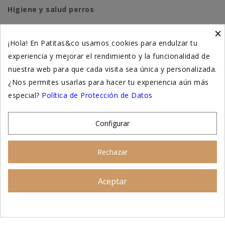
Higiene y salud perros
×
Higiene y salud gatos
¡Hola! En Patitas&co usamos cookies para endulzar tu
experiencia y mejorar el rendimiento y la funcionalidad de
Suplementación natural
nuestra web para que cada visita sea única y personalizada.
Otros
¿Nos permites usarlas para hacer tu experiencia aún más
especial?
Política de Protección de Datos
Nuestras tiendas
Configurar
© 2026 - Patitas&co, Alimentación natural y
Rechazar
educación amable
Aceptar
Asesoramiento personalizado