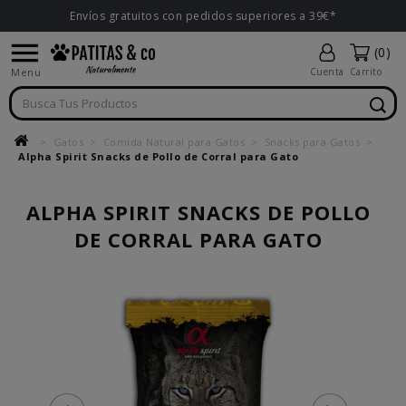
Envíos gratuitos con pedidos superiores a 39€*

(0)
Menu
Cuenta
Carrito
Gatos
Comida Natural para Gatos
Snacks para Gatos
Alpha Spirit Snacks de Pollo de Corral para Gato
ALPHA SPIRIT SNACKS DE POLLO
DE CORRAL PARA GATO