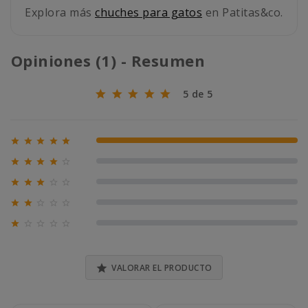
Explora más
chuches para gatos
en Patitas&co.
Opiniones (1) - Resumen
5 de 5





100% (1)





0% (0)





0% (0)





0% (0)





0% (0)

VALORAR EL PRODUCTO