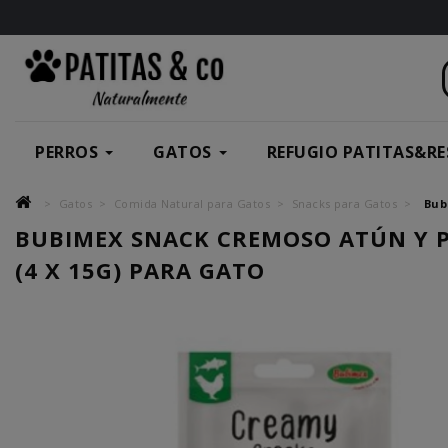
PERROS
GATOS
REFUGIO PATITAS&RE
Gatos
Comida Natural para Gatos
Snacks para Gatos
Bub
BUBIMEX SNACK CREMOSO ATÚN Y 
(4 X 15G) PARA GATO