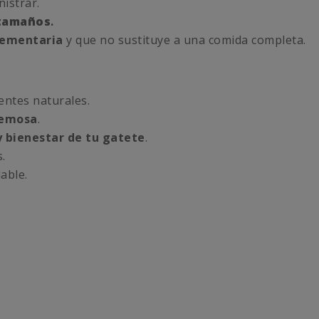
istrar.
 tamaños
.
lementaria
y que no sustituye a una comida completa.
entes naturales.
remosa
.
y bienestar de tu gatete
.
.
able.