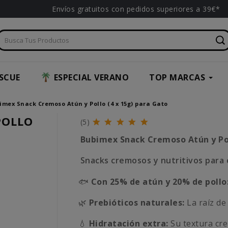
Envíos gratuitos con pedidos superiores a 39€*
SCUE
ESPECIAL VERANO
TOP MARCAS
imex Snack Cremoso Atún y Pollo (4 x 15g) para Gato
POLLO
(5)
Bubimex Snack Cremoso Atún y Po
Snacks cremosos y nutritivos para 
🐟
Con 25% de atún y 20% de pollo
🌿
Prebióticos naturales:
La raíz de 
💧
Hidratación extra:
Su textura cr