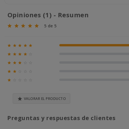
Opiniones (1) - Resumen
5 de 5





100% (1)





0% (0)





0% (0)





0% (0)





0% (0)

VALORAR EL PRODUCTO
Preguntas y respuestas de clientes