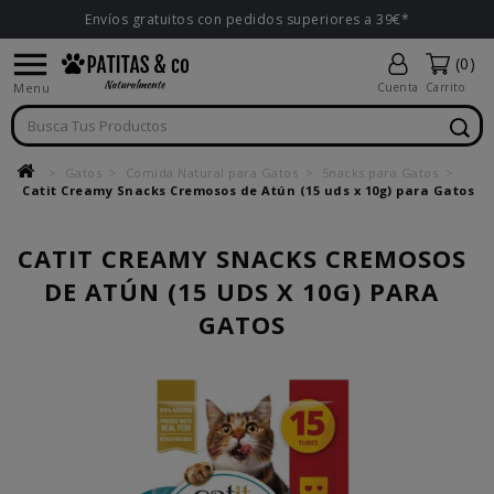
Envíos gratuitos con pedidos superiores a 39€*

(0)
Menu
Cuenta
Carrito
Gatos
Comida Natural para Gatos
Snacks para Gatos
Catit Creamy Snacks Cremosos de Atún (15 uds x 10g) para Gatos
CATIT CREAMY SNACKS CREMOSOS
DE ATÚN (15 UDS X 10G) PARA
GATOS