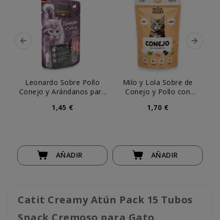
Leonardo Sobre Pollo
Milo y Lola Sobre de
Le
Conejo y Arándanos para
Conejo y Pollo con
Gato
Arándanos para Gato
1,45 €
1,70 €
AÑADIR
AÑADIR
Catit Creamy Atún Pack 15 Tubos
Snack Cremoso para Gato