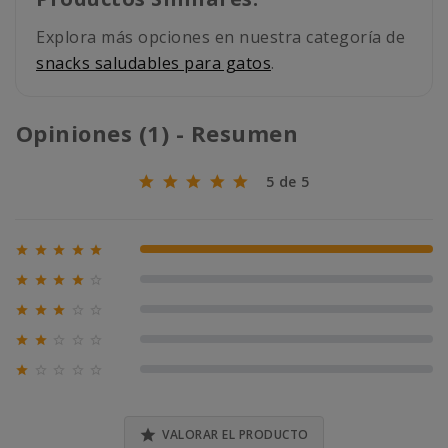
Explora más opciones en nuestra categoría de
snacks saludables para gatos
.
Opiniones (1) - Resumen
5 de 5





100% (1)





0% (0)





0% (0)





0% (0)





0% (0)

VALORAR EL PRODUCTO