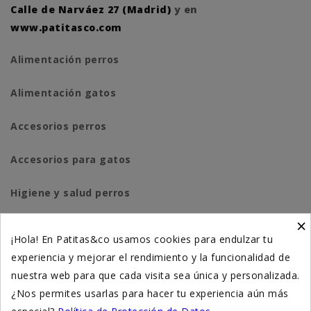
Calle de Narváez 27 (Madrid)
y en
www.patitasco.com
Alimentación perros
Alimentación gatos
Accesorios perros
Accesorios para gatos
Higiene y salud perros
×
Higiene y salud gatos
¡Hola! En Patitas&co usamos cookies para endulzar tu
experiencia y mejorar el rendimiento y la funcionalidad de
Suplementación natural
nuestra web para que cada visita sea única y personalizada.
Otros
¿Nos permites usarlas para hacer tu experiencia aún más