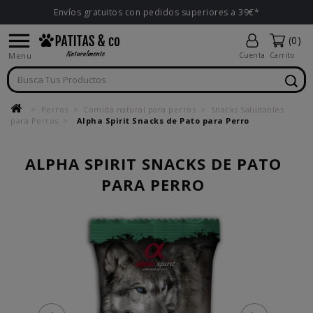
Envíos gratuitos con pedidos superiores a 39€*

(0)
Menu
Cuenta
Carrito
Perros
Comida natural para perros
Snacks Saludables
para Perros
Alpha Spirit Snacks de Pato para Perro
ALPHA SPIRIT SNACKS DE PATO
PARA PERRO