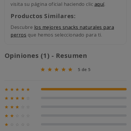
visita su página oficial haciendo clic
aquí
.
Productos Similares:
Descubre
los mejores snacks naturales para
perros
que hemos seleccionado para ti.
Opiniones (1) - Resumen
5 de 5





100% (1)





0% (0)





0% (0)





0% (0)





0% (0)