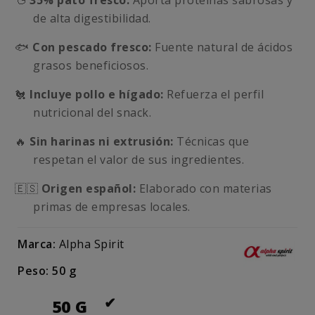
🦆
35% pato fresco:
Aporta proteínas sabrosas y
de alta digestibilidad.
🐟
Con pescado fresco:
Fuente natural de ácidos
grasos beneficiosos.
🐔
Incluye pollo e hígado:
Refuerza el perfil
nutricional del snack.
🔥
Sin harinas ni extrusión:
Técnicas que
respetan el valor de sus ingredientes.
🇪🇸
Origen español:
Elaborado con materias
primas de empresas locales.
Marca:
Alpha Spirit
Peso: 50 g
50 G