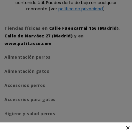
contenido útil. Puedes darte de baja en cualquier
momento (ver
política de privacidad
).
Tiendas físicas en
Calle Fuencarral 156 (Madrid)
,
Calle de Narváez 27 (Madrid)
y en
www.patitasco.com
Alimentación perros
Alimentación gatos
Accesorios perros
Accesorios para gatos
Higiene y salud perros
×
Higiene y salud gatos