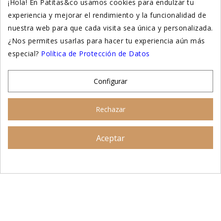
¡Hola! En Patitas&co usamos cookies para endulzar tu
experiencia y mejorar el rendimiento y la funcionalidad de
Suplementación natural
nuestra web para que cada visita sea única y personalizada.
Otros
¿Nos permites usarlas para hacer tu experiencia aún más
especial?
Política de Protección de Datos
Nuestras tiendas
Configurar
© 2026 - Patitas&co, Alimentación natural y
Rechazar
educación amable
Aceptar
Asesoramiento personalizado
AÑADIR AL CARRITO