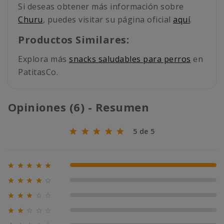
Si deseas obtener más información sobre
Churu
, puedes visitar su página oficial
aquí
.
Productos Similares:
Explora más
snacks saludables para perros
en
PatitasCo.
Opiniones (6) - Resumen
5 de 5





100% (6)





0% (0)





0% (0)





0% (0)