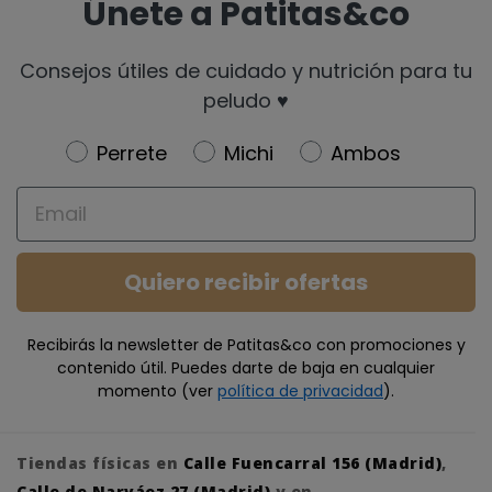
Únete a Patitas&co
Consejos útiles de cuidado y nutrición para tu
peludo ♥️
Newsletter
Perrete
Michi
Ambos
Email
Quiero recibir ofertas
Recibirás la newsletter de Patitas&co con promociones y
contenido útil. Puedes darte de baja en cualquier
momento (ver
política de privacidad
).
Tiendas físicas en
Calle Fuencarral 156 (Madrid)
,
Calle de Narváez 27 (Madrid)
y en