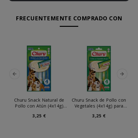
FRECUENTEMENTE COMPRADO CON
Churu Snack Natural de
Churu Snack de Pollo con
C
Pollo con Atún (4x14g)
Vegetales (4x14g) para
Po
para Perros
Perros
3,25 €
3,25 €