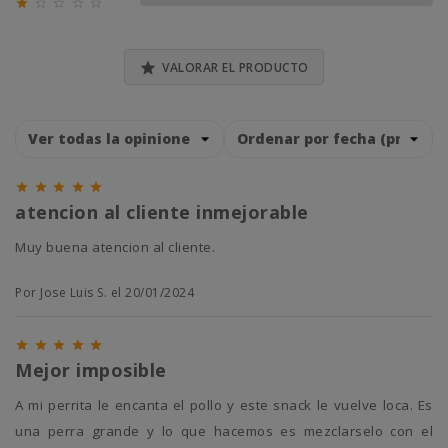





0% (0)

VALORAR EL PRODUCTO





atencion al cliente inmejorable
Muy buena atencion al cliente.
Por Jose Luis S. el 20/01/2024





Mejor imposible
A mi perrita le encanta el pollo y este snack le vuelve loca. Es
una perra grande y lo que hacemos es mezclarselo con el