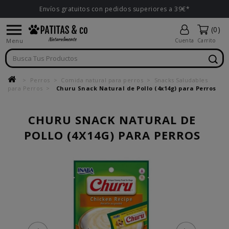
Envíos gratuitos con pedidos superiores a 39€*

(0)
Menu
Cuenta
Carrito
Perros
Comida natural para perros
Snacks Saludables
para Perros
Churu Snack Natural de Pollo (4x14g) para Perros
CHURU SNACK NATURAL DE
POLLO (4X14G) PARA PERROS