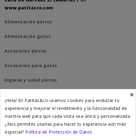
www.patitasco.com
Alimentación perros
Alimentación gatos
Accesorios perros
Accesorios para gatos
Higiene y salud perros
×
Higiene y salud gatos
¡Hola! En Patitas&co usamos cookies para endulzar tu
experiencia y mejorar el rendimiento y la funcionalidad de
Suplementación natural
nuestra web para que cada visita sea única y personalizada.
Otros
¿Nos permites usarlas para hacer tu experiencia aún más
especial?
Política de Protección de Datos