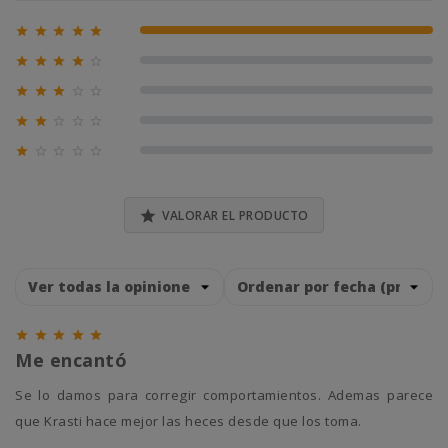





100% (1)





0% (0)





0% (0)





0% (0)





0% (0)

VALORAR EL PRODUCTO





Me encantó
Se lo damos para corregir comportamientos. Ademas parece
que Krasti hace mejor las heces desde que los toma.