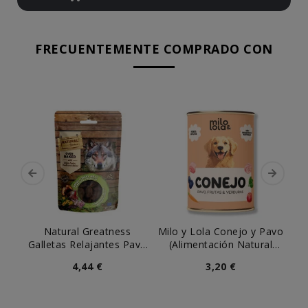
FRECUENTEMENTE COMPRADO CON
Natural Greatness
Milo y Lola Conejo y Pavo
Galletas Relajantes Pavo
(Alimentación Natural
Mas
y Valeriana para Perro
Completa) Perro
4,44 €
3,20 €