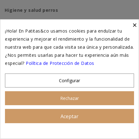
Higiene y salud perros
×
Higiene y salud gatos
¡Hola! En Patitas&co usamos cookies para endulzar tu
experiencia y mejorar el rendimiento y la funcionalidad de
Suplementación natural
nuestra web para que cada visita sea única y personalizada.
Otros
¿Nos permites usarlas para hacer tu experiencia aún más
especial?
Política de Protección de Datos
Nuestras tiendas
Configurar
© 2026 - Patitas&co, Alimentación natural y
Rechazar
educación amable
Aceptar
Asesoramiento personalizado
AÑADIR AL CARRITO