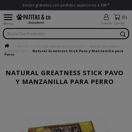
Envíos gratuitos con pedidos superiores a 39€*

(0)
Menu
Cuenta
Carrito
Perros
Comida natural para perros
Snacks Saludables
para Perros
Natural Greatness Stick Pavo y Manzanilla para
Perro
NATURAL GREATNESS STICK PAVO
Y MANZANILLA PARA PERRO