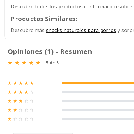
Descubre todos los productos e información sobre
Productos Similares:
Descubre más
snacks naturales para perros
y sorpr
Opiniones (1) - Resumen
5 de 5





100% (1)





0% (0)





0% (0)





0% (0)





0% (0)