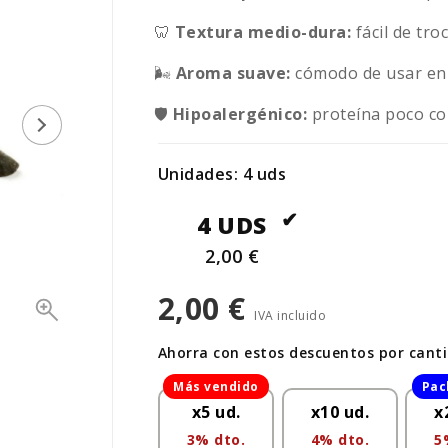
🦷
Textura medio-dura:
fácil de tr
🌬️
Aroma suave:
cómodo de usar en i
🛡️
Hipoalergénico:
proteína poco com
Unidades: 4 uds
4 UDS
2,00 €
2,00 €
IVA incluido
Ahorra con estos descuentos por cant
x5 ud.
x10 ud.
x
3% dto.
4% dto.
5