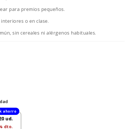
ocear para premios pequeños.
nteriores o en clase.
ún, sin cereales ni alérgenos habituales.
idad
20 ud.
% dto.