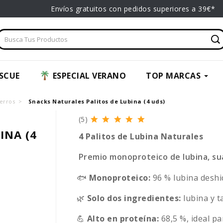
Envíos gratuitos con pedidos superiores a 39€*
SCUE
ESPECIAL VERANO
TOP MARCAS
erros
Snacks Naturales Palitos de Lubina (4 uds)
(5)
INA (4
4 Palitos de Lubina Naturales
Premio monoproteico de lubina, sua
🐟
Monoproteico:
96 % lubina deshi
🌿
Solo dos ingredientes:
lubina y t
💪
Alto en proteína:
68,5 %, ideal pa