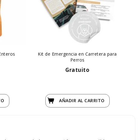
Enteros
Kit de Emergencia en Carretera para
Bu
Perros
Gratuito
TO
AÑADIR
AL CARRITO