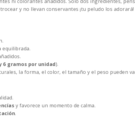
vantes ni colorantes añadidos. Solo dos ingredientes, p
 trocear y no llevan conservantes ¡tu peludo los adorará!
n.
 equilibrada.
añadidos.
 y 6 gramos por unidad
).
urales, la forma, el color, el tamaño y el peso pueden var
lidad.
encías
y favorece un momento de calma.
tación
.