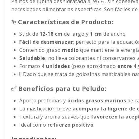
Palitos de lubina deshidratada al 96 %, sin conser
necesidades alimentarias específicas. Son fáciles de
✨ Características de Producto:
Stick de
12-18 cm
de largo y
1 cm
de ancho.
Fácil de desmenuzar
; perfecto para la educació
Contenido graso
medio
que mantiene la energía
Saludable
, no lleva colorantes ni conservantes 
Formato
4 unidades
(peso aproximado
entre 4
‼️ Dado que se trata de golosinas masticables nat
✅ Beneficios para tu Peludo:
Aporta proteínas y
ácidos grasos marinos
de ca
La masticación breve
acompaña la higiene de 
Textura y aroma suaves que
favorecen la acep
Ideal como
refuerzo positivo
.