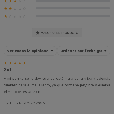





0% (0)





0% (0)





0% (0)

VALORAR EL PRODUCTO





2x1
A mi perrita se lo doy cuando está mala de la tripa y además
también para el mal aliento, ya que contiene jengibre y elimina
el mal olor, es un 2x1!
Por Lucía M. el 26/01/2025