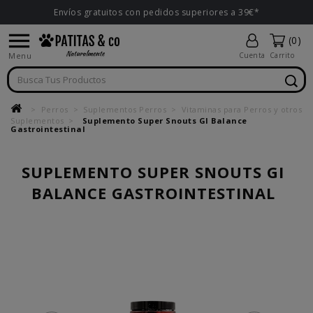
Envíos gratuitos con pedidos superiores a 39€*

(0)
Menu
Cuenta
Carrito
Perros
Suplementos Perros
Vitaminas para Perros y otros
Suplementos
Suplemento Super Snouts GI Balance
Gastrointestinal
SUPLEMENTO SUPER SNOUTS GI
BALANCE GASTROINTESTINAL