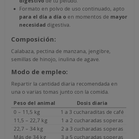
digestivo
de tu peludo.
Formato en polvo de uso continuado, apto
para el día a día o
en momentos de
mayor
necesidad
digestiva.
Composición:
Calabaza, pectina de manzana, jengibre,
semillas de hinojo, inulina de agave.
Modo de empleo:
Repartir la cantidad diaria recomendada en
una o varias tomas junto con la comida.
Peso del animal
Dosis diaria
0 – 11,5 kg
1 a 3 cucharaditas de café
11,5 – 22,7 kg
1 a 2 cucharadas soperas
22,7 – 34 kg
2 a 3 cucharadas soperas
Más de 34 kg
3 a 5 cucharadas soperas