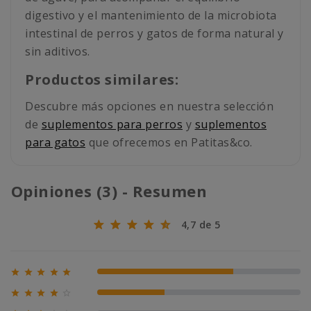
digestivo y el mantenimiento de la microbiota
intestinal de perros y gatos de forma natural y
sin aditivos.
Productos similares:
Descubre más opciones en nuestra selección
de
suplementos para perros
y
suplementos
para gatos
que ofrecemos en Patitas&co.
Opiniones (3) - Resumen
4,7 de 5





67% (2)





33% (1)