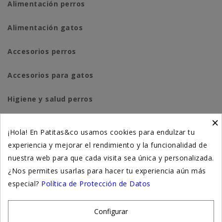
Alimentación perros
Alimentación gatos
Accesorios perros
Accesorios para gatos
Higiene y salud perros
×
Higiene y salud gatos
¡Hola! En Patitas&co usamos cookies para endulzar tu
experiencia y mejorar el rendimiento y la funcionalidad de
Suplementación natural
nuestra web para que cada visita sea única y personalizada.
Otros
¿Nos permites usarlas para hacer tu experiencia aún más
especial?
Política de Protección de Datos
Nuestras tiendas
Configurar