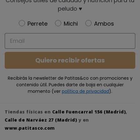
Consejos útiles de cuidado y nutrición para tu
peludo ♥️
Newsletter
Perrete
Michi
Ambos
Email
Quiero recibir ofertas
Recibirás la newsletter de Patitas&co con promociones y
contenido útil. Puedes darte de baja en cualquier
momento (ver
política de privacidad
).
Tiendas físicas en
Calle Fuencarral 156 (Madrid)
,
Calle de Narváez 27 (Madrid)
y en
www.patitasco.com