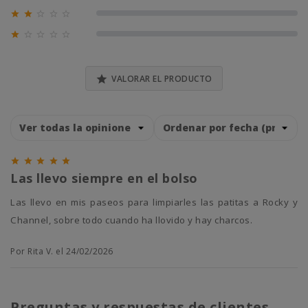





0% (0)





0% (0)

VALORAR EL PRODUCTO





Las llevo siempre en el bolso
Las llevo en mis paseos para limpiarles las patitas a Rocky y
Channel, sobre todo cuando ha llovido y hay charcos.
Por Rita V. el 24/02/2026
Preguntas y respuestas de clientes