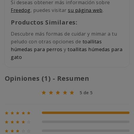
Si deseas obtener más información sobre
Freedog
, puedes visitar
su página web
.
Productos Similares:
Descubre más formas de cuidar y mimar a tu
peludo con otras opciones de
toallitas
húmedas para perros
y
toallitas húmedas para
gato
Opiniones (1) - Resumen
5 de 5





100% (1)





0% (0)





0% (0)