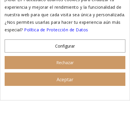
experiencia y mejorar el rendimiento y la funcionalidad de
Suplementación natural
nuestra web para que cada visita sea única y personalizada.
Otros
¿Nos permites usarlas para hacer tu experiencia aún más
especial?
Política de Protección de Datos
Nuestras tiendas
Configurar
© 2026 - Patitas&co, Alimentación natural y
Rechazar
educación amable
Aceptar
Asesoramiento personalizado