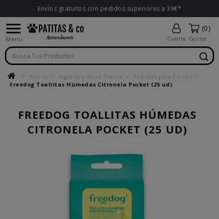
Envíos gratuitos con pedidos superiores a 39€*

(0)
Menu
Cuenta
Carrito
Perros
Higiene y salud Perros
Toallitas para Perros
Freedog Toallitas Húmedas Citronela Pocket (25 ud)
FREEDOG TOALLITAS HÚMEDAS
CITRONELA POCKET (25 UD)