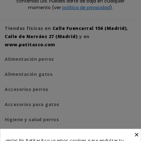
contenido útil. Puedes darte de baja en cualquier
momento (ver
política de privacidad
).
Tiendas físicas en
Calle Fuencarral 156 (Madrid)
,
Calle de Narváez 27 (Madrid)
y en
www.patitasco.com
Alimentación perros
Alimentación gatos
Accesorios perros
Accesorios para gatos
Higiene y salud perros
×
Higiene y salud gatos
¡Hola! En Patitas&co usamos cookies para endulzar tu