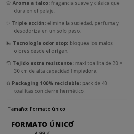
🌸
Aroma a talco:
fragancia suave y clásica que
dura en el pelaje.
✨
Triple acción:
elimina la suciedad, perfuma y
desodoriza en un solo paso.
🌬️
Tecnología odor stop:
bloquea los malos
olores desde el origen.
🧻
Tejido extra resistente:
maxi toallita de 20 ×
30 cm de alta capacidad limpiadora.
♻️
Packaging 100% reciclable:
pack de 40
toallitas con cierre hermético.
Tamaño: Formato único
FORMATO ÚNICO
4,99 €