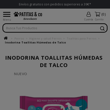
Envíos gratuitos con pedidos superiores a 39€*

(0)
Menu
Cuenta
Carrito
Perros
Higiene y salud Perros
Toallitas para Perros
Inodorina Toallitas Húmedas de Talco
INODORINA TOALLITAS HÚMEDAS
DE TALCO
NUEVO