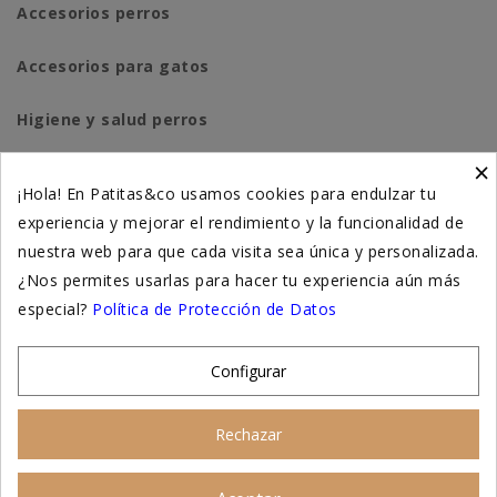
Accesorios perros
Accesorios para gatos
Higiene y salud perros
×
Higiene y salud gatos
¡Hola! En Patitas&co usamos cookies para endulzar tu
experiencia y mejorar el rendimiento y la funcionalidad de
Suplementación natural
nuestra web para que cada visita sea única y personalizada.
Otros
¿Nos permites usarlas para hacer tu experiencia aún más
especial?
Política de Protección de Datos
Nuestras tiendas
Configurar
© 2026 - Patitas&co, Alimentación natural y
Rechazar
educación amable