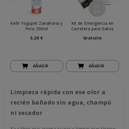
Kefir Yogupet Zanahoria y
Kit de Emergencia en
Pera 200ml
Carretera para Gatos
3,20 €
Gratuito
AÑADIR
AÑADIR
Limpieza rápida con ese olor a
recién bañado sin agua, champú
ni secador
Ya sabes ese aroma suave y limpio que tienen