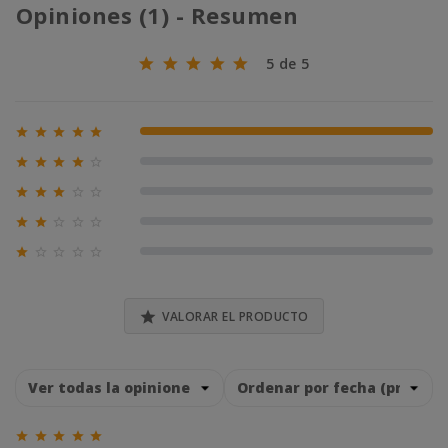
Opiniones (1) - Resumen
5 de 5





100% (1)





0% (0)





0% (0)





0% (0)





0% (0)

VALORAR EL PRODUCTO




