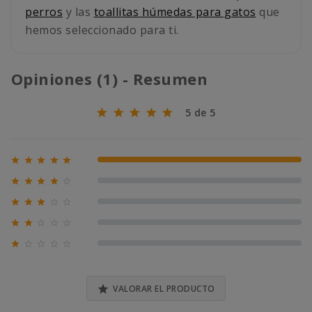
perros
y las
toallitas húmedas para gatos
que
hemos seleccionado para ti.
Opiniones (1) - Resumen
5 de 5





100% (1)





0% (0)





0% (0)





0% (0)





0% (0)

VALORAR EL PRODUCTO