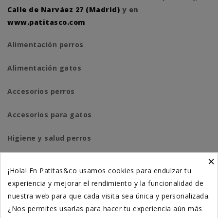
Calle de Narváez 27 (Madrid)
y en
www.patitasco.com
Alimentación perros
Alimentación gatos
Accesorios perros
Accesorios para gatos
Higiene y salud perros
×
Higiene y salud gatos
¡Hola! En Patitas&co usamos cookies para endulzar tu
experiencia y mejorar el rendimiento y la funcionalidad de
Suplementación natural
nuestra web para que cada visita sea única y personalizada.
Otros
¿Nos permites usarlas para hacer tu experiencia aún más