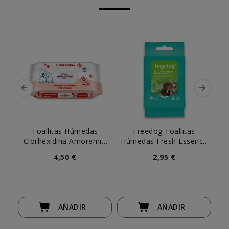
Toallitas Húmedas
Freedog Toallitas
Clorhexidina Amoremio
Húmedas Fresh Essence
(
(40uds)
Aloe Vera Pocket (25 uds)
4,50 €
2,95 €
AÑADIR
AÑADIR