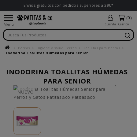
Envíos gratuitos con pedidos superiores a 39€*

(0)
Menu
Cuenta
Carrito
Perros
Higiene y salud Perros
Toallitas para Perros
Inodorina Toallitas Húmedas para Senior
INODORINA TOALLITAS HÚMEDAS
PARA SENIOR
NUEVO