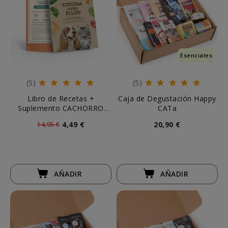
Esenciales
(5)
(5)
Libro de Recetas +
Caja de Degustación Happy
Suplemento CACHORRO
CATa
Complete It 250g
4,49 €
20,90 €
14,95 €
AÑADIR
AÑADIR