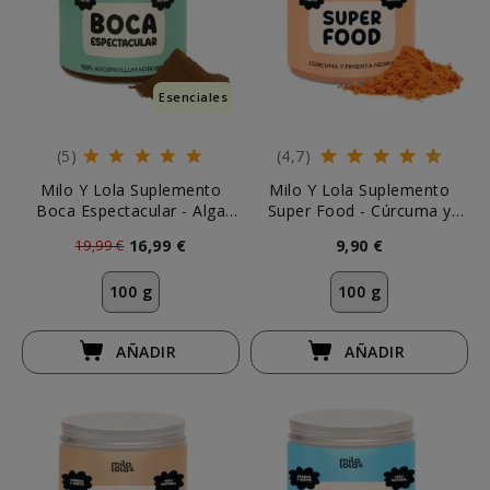
Esenciales
(5)
(4,7)
Milo Y Lola Suplemento
Milo Y Lola Suplemento
Boca Espectacular - Alga
Super Food - Cúrcuma y
Ascophyllum
Pimienta Negra
16,99 €
9,90 €
19,99 €
100 g
100 g
AÑADIR
AÑADIR