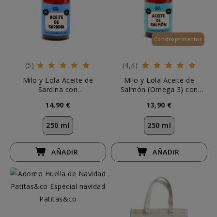
Condroprotector
(5)
(4,4)
Milo y Lola Aceite de
Milo y Lola Aceite de
Sardina con
Salmón (Omega 3) con
Condroprotectores
Condroprotectores Perro y
14,90 €
13,90 €
Gato
250 ml
250 ml
AÑADIR
AÑADIR