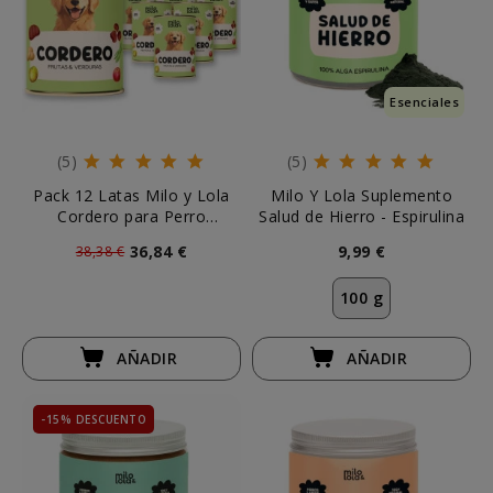
Esenciales
(5)
(5)
Pack 12 Latas Milo y Lola
Milo Y Lola Suplemento
Cordero para Perro
Salud de Hierro - Espirulina
(12x380g)
36,84 €
9,99 €
38,38 €
100 g
AÑADIR
AÑADIR
-15% DESCUENTO