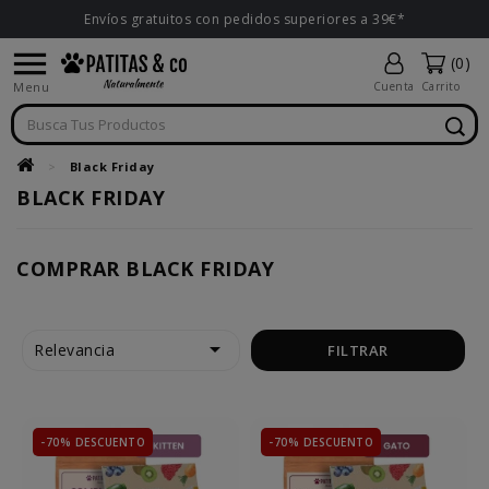
Envíos gratuitos con pedidos superiores a 39€*

(0)
Menu
Cuenta
Carrito
Black Friday
BLACK FRIDAY
COMPRAR BLACK FRIDAY

Relevancia
FILTRAR
-70% DESCUENTO
-70% DESCUENTO