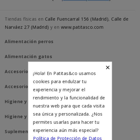
Tiendas físicas en
Calle Fuencarral 156 (Madrid)
,
Calle de
Narváez 27 (Madrid)
y en
www.patitasco.com
Alimentación perros
Alimentación gatos
×
Accesorios perros
¡Hola! En Patitas&co usamos
cookies para endulzar tu
Accesorios para gatos
experiencia y mejorar el
rendimiento y la funcionalidad de
Higiene y salud perros
nuestra web para que cada visita
sea única y personalizada. ¿Nos
Higiene y salud gatos
permites usarlas para hacer tu
experiencia aún más especial?
Suplementación natural
Política de Protección de Datos