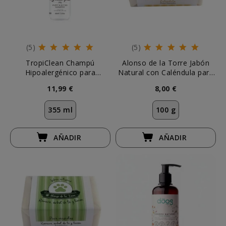
(5)
(5)
TropiClean Champú
Alonso de la Torre Jabón
Hipoalergénico para
Natural con Caléndula para
Cachorros y Gatitos
Perros y Gatos
11,99 €
8,00 €
355 ml
100 g
AÑADIR
AÑADIR