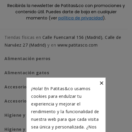
Recibirás la newsletter de Patitas&co con promociones y
contenido útil. Puedes darte de baja en cualquier
momento (ver
política de privacidad
).
Tiendas físicas en
Calle Fuencarral 156 (Madrid)
,
Calle de
Narváez 27 (Madrid)
y en
www.patitasco.com
Alimentación perros
Alimentación gatos
×
Accesorios perros
¡Hola! En Patitas&co usamos
cookies para endulzar tu
Accesorios para gatos
experiencia y mejorar el
rendimiento y la funcionalidad de
Higiene y salud perros
nuestra web para que cada visita
sea única y personalizada. ¿Nos
Higiene y salud gatos