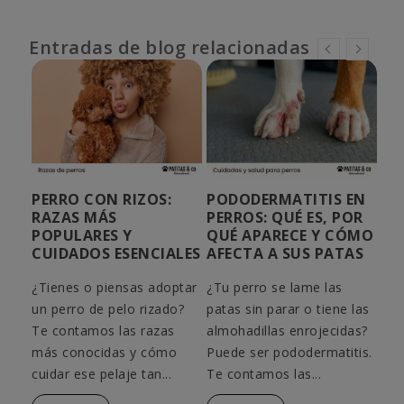
Entradas de blog relacionadas
SIN
PERRO CON RIZOS:
PODODERMATITIS EN
RA
RAZAS MÁS
PERROS: QUÉ ES, POR
PE
POPULARES Y
QUÉ APARECE Y CÓMO
CO
CUIDADOS ESENCIALES
AFECTA A SUS PATAS
CU
rias
¿Tienes o piensas adoptar
¿Tu perro se lame las
¿Sa
un perro de pelo rizado?
patas sin parar o tiene las
raz
amos
Te contamos las razas
almohadillas enrojecidas?
rec
y
más conocidas y cómo
Puede ser pododermatitis.
cuá
cuidar ese pelaje tan...
Te contamos las...
qué