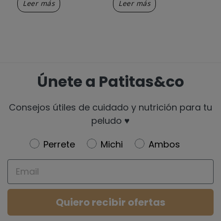
Leer más
Leer más
L
Únete a Patitas&co
Consejos útiles de cuidado y nutrición para tu
peludo ♥️
Newsletter
Perrete
Michi
Ambos
Email
Quiero recibir ofertas