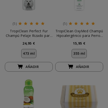
(5)
(5)
TropiClean Perfect Fur
TropiClean OxyMed Champú
Champú Pelaje Rizado para
Hipoalergénico para Perros
Perros
y Gatos
24,95 €
15,95 €
473 ml
355 ml
AÑADIR
AÑADIR