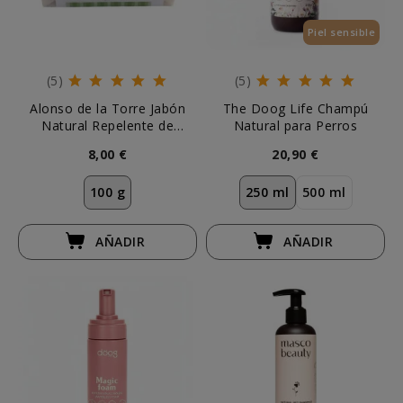
Piel sensible
(5)
(5)
Alonso de la Torre Jabón
The Doog Life Champú
Natural Repelente de
Natural para Perros
Parásitos para Perros
8,00 €
20,90 €
100 g
250 ml
500 ml
AÑADIR
AÑADIR