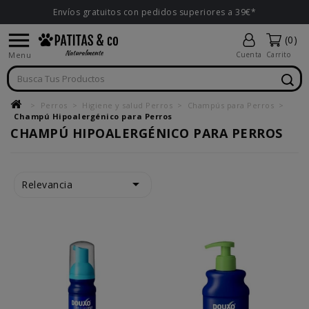
Envíos gratuitos con pedidos superiores a 39€*

(0)
Menu
Cuenta
Carrito
Perros
Higiene y salud Perros
Champús para Perros
Champú Hipoalergénico para Perros
CHAMPÚ HIPOALERGÉNICO PARA PERROS

Relevancia