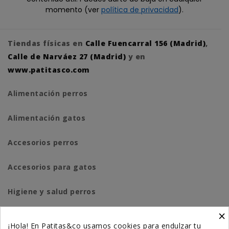
momento (ver
política de privacidad
).
Tiendas físicas en
Calle Fuencarral 156 (Madrid)
,
Calle de Narváez 27 (Madrid)
y en
www.patitasco.com
Alimentación perros
Alimentación gatos
Accesorios perros
Accesorios para gatos
Higiene y salud perros
×
Higiene y salud gatos
¡Hola! En Patitas&co usamos cookies para endulzar tu