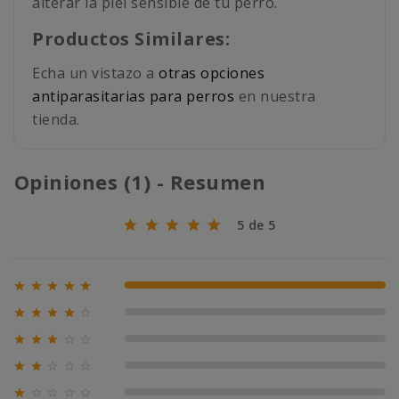
alterar la piel sensible de tu perro.
Productos Similares:
Echa un vistazo a
otras opciones
antiparasitarias para perros
en nuestra
tienda.
Opiniones (1) - Resumen
5 de 5





100% (1)





0% (0)





0% (0)





0% (0)




