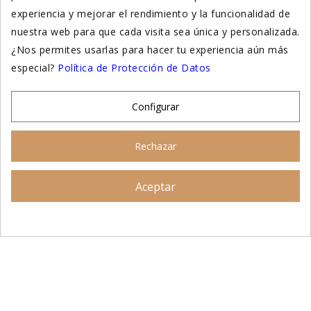
experiencia y mejorar el rendimiento y la funcionalidad de
Suplementación natural
nuestra web para que cada visita sea única y personalizada.
Otros
¿Nos permites usarlas para hacer tu experiencia aún más
especial?
Política de Protección de Datos
Nuestras tiendas
Configurar
© 2026 - Patitas&co, Alimentación natural y
Rechazar
educación amable
Aceptar
Asesoramiento personalizado
AÑADIR AL CARRITO