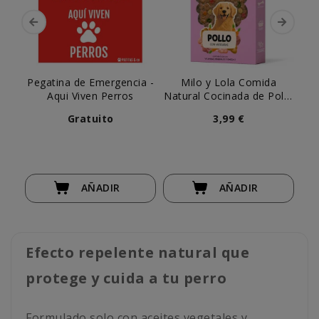
Pegatina de Emergencia -
Milo y Lola Comida
P
Aqui Viven Perros
Natural Cocinada de Pollo
Me
para Perro Adulto
Gratuito
3,99 €
AÑADIR
AÑADIR
Efecto repelente natural que
protege y cuida a tu perro
Formulado solo con aceites vegetales y