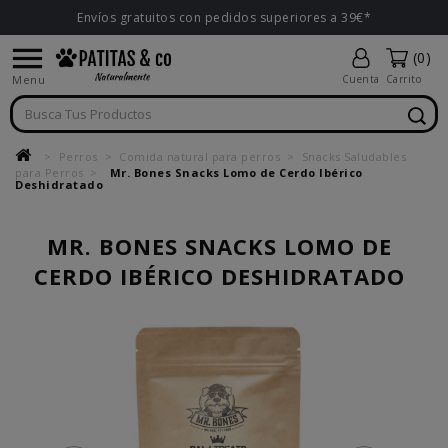
Envíos gratuitos con pedidos superiores a 39€*

(0)
Menu
Cuenta
Carrito
Perros
Comida natural para perros
Snacks Saludables
para Perros
Mr. Bones Snacks Lomo de Cerdo Ibérico
Deshidratado
MR. BONES SNACKS LOMO DE
CERDO IBÉRICO DESHIDRATADO