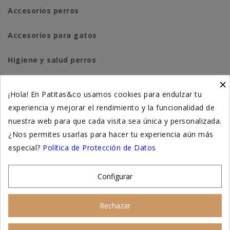
Accesorios perros
Accesorios para gatos
Higiene y salud perros
×
Higiene y salud gatos
¡Hola! En Patitas&co usamos cookies para endulzar tu
experiencia y mejorar el rendimiento y la funcionalidad de
Suplementación natural
nuestra web para que cada visita sea única y personalizada.
Otros
¿Nos permites usarlas para hacer tu experiencia aún más
especial?
Política de Protección de Datos
Nuestras tiendas
Configurar
© 2026 - Patitas&co, Alimentación natural y
Rechazar
educación amable