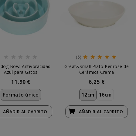
(5)
edog Bowl Antivoracidad
Great&Small Plato Penrose de
Azul para Gatos
Cerámica Crema
11,90 €
6,25 €
Formato único
12cm
16cm
AÑADIR
AL CARRITO
AÑADIR
AL CARRITO