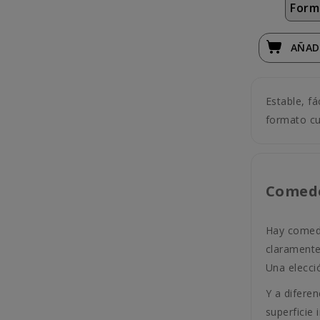
Form
AÑAD
Estable, f
formato cu
Comede
Hay comede
claramente
Una elecció
Y a difere
superficie