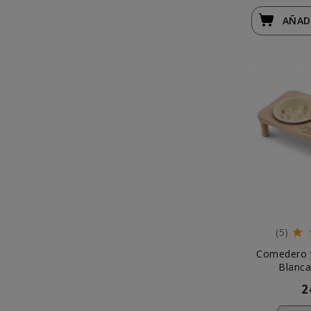
AÑAD
(5)
Comedero 
Blanca
2