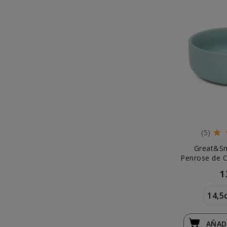
(5)
Great&S
Penrose de 
1
14,5
AÑAD