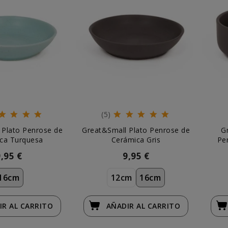
(5)
 Plato Penrose de
Great&Small Plato Penrose de
G
ca Turquesa
Cerámica Gris
Pe
9,95 €
9,95 €
16cm
12cm
16cm
IR
AL CARRITO
AÑADIR
AL CARRITO