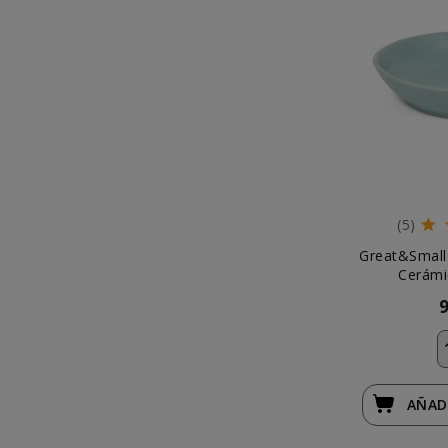
(5)
Great&Small
Cerámi
AÑAD