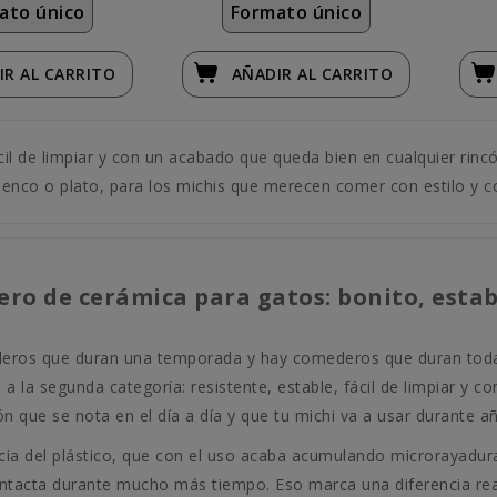
ato único
Formato único
IR
AL CARRITO
AÑADIR
AL CARRITO
ácil de limpiar y con un acabado que queda bien en cualquier rin
enco o plato, para los michis que merecen comer con estilo y 
ro de cerámica para gatos: bonito, estab
ros que duran una temporada y hay comederos que duran toda
 a la segunda categoría: resistente, estable, fácil de limpiar y 
n que se nota en el día a día y que tu michi va a usar durante a
ncia del plástico, que con el uso acaba acumulando microrayadur
 intacta durante mucho más tiempo. Eso marca una diferencia rea