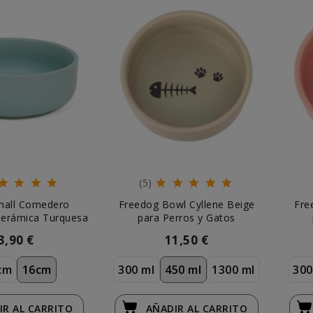
(5)
mall Comedero
Freedog Bowl Cyllene Beige
Fre
Cerámica Turquesa
para Perros y Gatos
3,90 €
11,50 €
cm
16cm
300 ml
450 ml
1300 ml
300
IR
AL CARRITO
AÑADIR
AL CARRITO