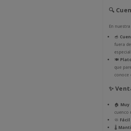
🔍 Cue
En nuestra
🥣
Cuen
fuera d
especia
🍽️
Plat
que par
conoce 
✨ Vent
🏠
Muy 
cuenco 
🧼
Fácil
🌡️
Manti