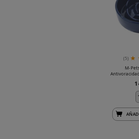
(5)
M-Pet
Antivoracida
1
AÑAD