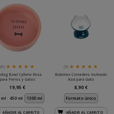
(5)
(5)
edog Bowl Cyllene Rosa
Bubimex Comedero Inclinado
para Perros y Gatos
Azul para Gato
19,95 €
8,90 €
 ml
450 ml
1300 ml
Formato único
AÑADIR
AL CARRITO
AÑADIR
AL CARRITO