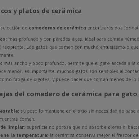
ncos y platos de cerámica
 selección de
comederos de cerámica
encontrarás dos formato
co:
más profundo y con paredes altas. Ideal para comida húmeda
el recipiente. Los gatos que comen con mucho entusiasmo o que 
lmente.
o:
más ancho y poco profundo, permite que el gato acceda a la co
ece menor, es importante: muchos gatos son sensibles al contac
como fatiga de bigotes, y puede hacer que coman menos de lo q
ajas del comedero de cerámica para gato
estable:
su peso lo mantiene en el sitio sin necesidad de base a
mientras comen.
 de limpiar:
superficie no porosa que no absorbe olores ni bacter
ene la temperatura:
la cerámica conserva mejor el frescor de