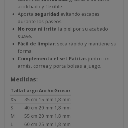
acolchado y flexible.
Aporta
seguridad
evitando escapes
durante los paseos.
No roza ni irrita
la piel por su acabado
suave.
Fácil de limpiar
; seca rápido y mantiene su
forma.
Complementa el set Patitas
junto con
arnés, correa y porta bolsas a juego.
Medidas:
Talla
Largo
Ancho
Grosor
XS
35 cm
15 mm
1,8 mm
S
40 cm
20 mm
1,8 mm
M
55 cm
20 mm
1,8 mm
L
60 cm
25 mm
1,8 mm