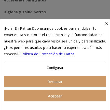
Accesorios para gatos
Higiene y salud perros
×
Higiene y salud gatos
¡Hola! En Patitas&co usamos cookies para endulzar tu
experiencia y mejorar el rendimiento y la funcionalidad de
Suplementación natural
nuestra web para que cada visita sea única y personalizada.
Otros
¿Nos permites usarlas para hacer tu experiencia aún más
especial?
Política de Protección de Datos
Nuestras tiendas
Configurar
© 2026 - Patitas&co, Alimentación natural y
Rechazar
educación amable
Aceptar
Asesoramiento personalizado