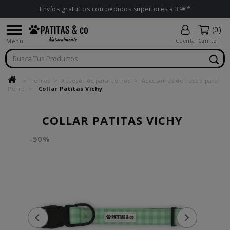
Envíos gratuitos con pedidos superiores a 39€*

(0)
Menu
Cuenta
Carrito
Perros
Accesorios para perros
Accesorios de Paseo para
Perro
Collar Patitas Vichy
COLLAR PATITAS VICHY
-50%