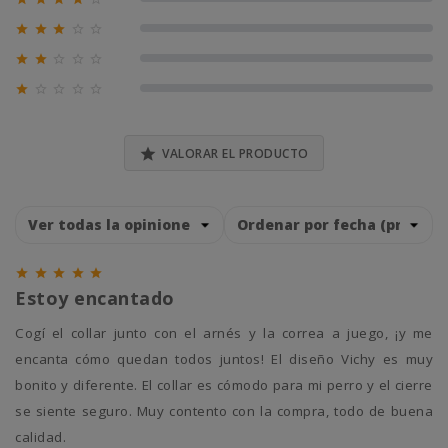
0% (0)





0% (0)





0% (0)





0% (0)

VALORAR EL PRODUCTO





Estoy encantado
Cogí el collar junto con el arnés y la correa a juego, ¡y me
encanta cómo quedan todos juntos! El diseño Vichy es muy
bonito y diferente. El collar es cómodo para mi perro y el cierre
se siente seguro. Muy contento con la compra, todo de buena
calidad.