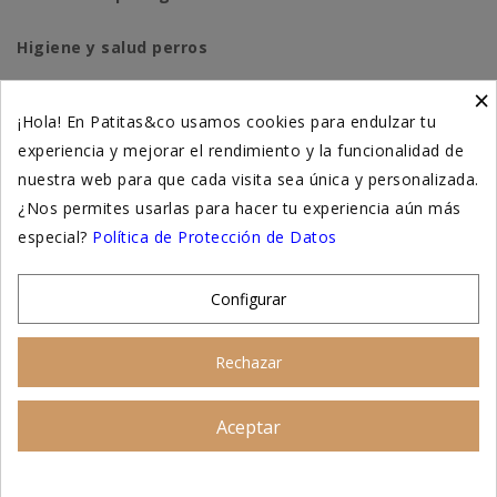
Higiene y salud perros
×
Higiene y salud gatos
¡Hola! En Patitas&co usamos cookies para endulzar tu
experiencia y mejorar el rendimiento y la funcionalidad de
Suplementación natural
nuestra web para que cada visita sea única y personalizada.
Otros
¿Nos permites usarlas para hacer tu experiencia aún más
especial?
Política de Protección de Datos
Nuestras tiendas
Configurar
© 2026 - Patitas&co, Alimentación natural y
Rechazar
educación amable
Aceptar
Asesoramiento personalizado