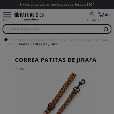
Envíos gratuitos con pedidos superiores a 39€*

(0)
Menu
Cuenta
Carrito
Perros
Accesorios para perros
Accesorios de Paseo para
Perro
Correa Patitas de Jirafa
CORREA PATITAS DE JIRAFA
-50%