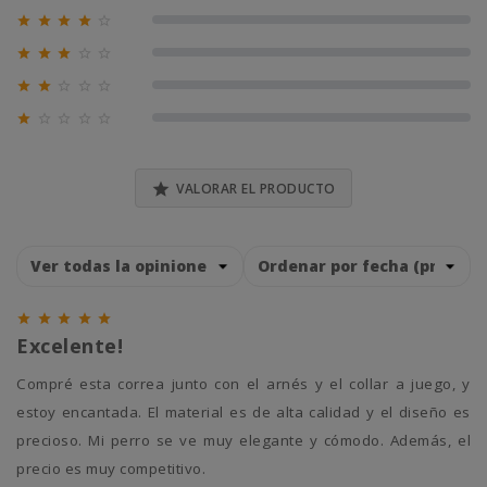





0% (0)





0% (0)





0% (0)





0% (0)

VALORAR EL PRODUCTO





Excelente!
Compré esta correa junto con el arnés y el collar a juego, y
estoy encantada. El material es de alta calidad y el diseño es
precioso. Mi perro se ve muy elegante y cómodo. Además, el
precio es muy competitivo.