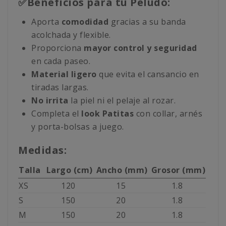
✅Beneficios para tu Peludo:
Aporta
comodidad
gracias a su banda
acolchada y flexible.
Proporciona
mayor control y seguridad
en cada paseo.
Material ligero
que evita el cansancio en
tiradas largas.
No irrita
la piel ni el pelaje al rozar.
Completa el
look Patitas
con collar, arnés
y porta-bolsas a juego.
Medidas:
Talla
Largo (cm)
Ancho (mm)
Grosor (mm)
XS
120
15
1.8
S
150
20
1.8
M
150
20
1.8