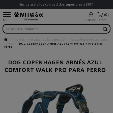
Envíos gratuitos con pedidos superiores a 39€*

(0)
Menu
Cuenta
Carrito
Perros
Accesorios para perros
Accesorios de Paseo para
Perro
DOG Copenhagen Arnés Azul Comfort Walk Pro para
Perro
DOG COPENHAGEN ARNÉS AZUL
COMFORT WALK PRO PARA PERRO