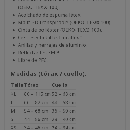
(OEKO-TEX® 100).
Acolchado de espuma látex.
Malla 3D transpirable (OEKO-TEX® 100).
Cinta de poliéster (OEKO-TEX® 100).
Cierres y hebillas Duraflex™.
Anillas y herrajes de aluminio.
Reflectantes 3M™.
Libre de PFC.
Medidas (tórax / cuello):
Talla
Tórax
Cuello
XL
80 – 115 cm
52 – 68 cm
L
66 – 82 cm
44 – 58 cm
M
54 – 68 cm
36 – 50 cm
S
44 – 56 cm
28 – 40 cm
XS
34 – 46 cm
24 – 34 cm