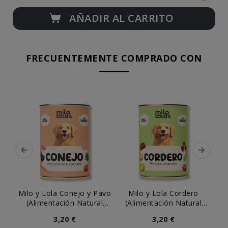
AÑADIR AL CARRITO
FRECUENTEMENTE COMPRADO CON
Milo y Lola Conejo y Pavo
Milo y Lola Cordero
C
(Alimentación Natural
(Alimentación Natural
P
Completa) Perro
Completa) Perro
3,20 €
3,20 €