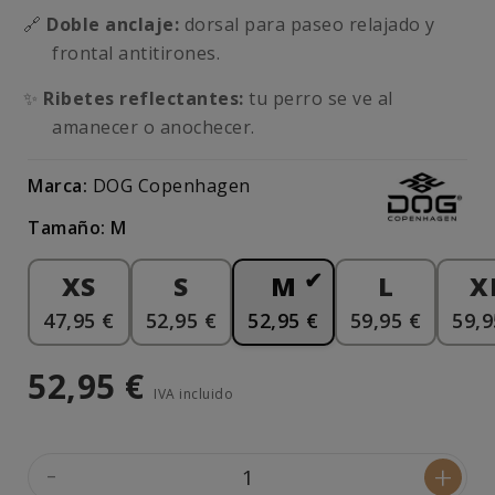
🔗
Doble anclaje:
dorsal para paseo relajado y
frontal antitirones.
✨
Ribetes reflectantes:
tu perro se ve al
amanecer o anochecer.
Marca:
DOG Copenhagen
Tamaño: M
XS
S
M
L
X
47,95 €
52,95 €
52,95 €
59,95 €
59,9
52,95 €
IVA incluido
-
+