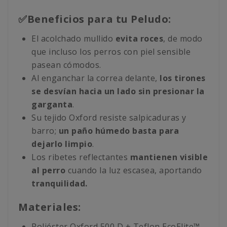
✅Beneficios para tu Peludo:
El acolchado mullido
evita roces
, de modo
que incluso los perros con piel sensible
pasean cómodos.
Al enganchar la correa delante,
los tirones
se desvían hacia un lado sin presionar la
garganta
.
Su tejido Oxford resiste salpicaduras y
barro;
un paño húmedo basta para
dejarlo limpio
.
Los ribetes reflectantes
mantienen visible
al perro
cuando la luz escasea, aportando
tranquilidad.
Materiales:
Poliéster Oxford 500 D + Teflon EcoElite™