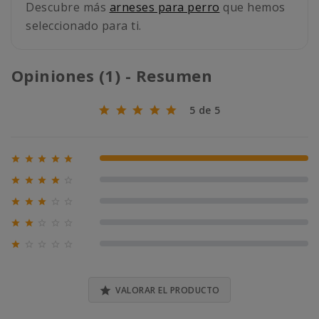
Descubre más
arneses para perro
que hemos
seleccionado para ti.
Opiniones (1) - Resumen
5 de 5





100% (1)





0% (0)





0% (0)





0% (0)





0% (0)

VALORAR EL PRODUCTO