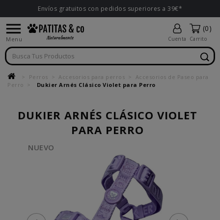
Envíos gratuitos con pedidos superiores a 39€*

(0)
Menu
Cuenta
Carrito
Perros
Accesorios para perros
Accesorios de Paseo para
Perro
Dukier Arnés Clásico Violet para Perro
DUKIER ARNÉS CLÁSICO VIOLET
PARA PERRO
NUEVO