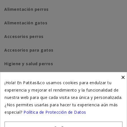
Alimentación perros
Alimentación gatos
Accesorios perros
Accesorios para gatos
Higiene y salud perros
×
Higiene y salud gatos
¡Hola! En Patitas&co usamos cookies para endulzar tu
experiencia y mejorar el rendimiento y la funcionalidad de
Suplementación natural
nuestra web para que cada visita sea única y personalizada.
Otros
¿Nos permites usarlas para hacer tu experiencia aún más
especial?
Política de Protección de Datos
Nuestras tiendas