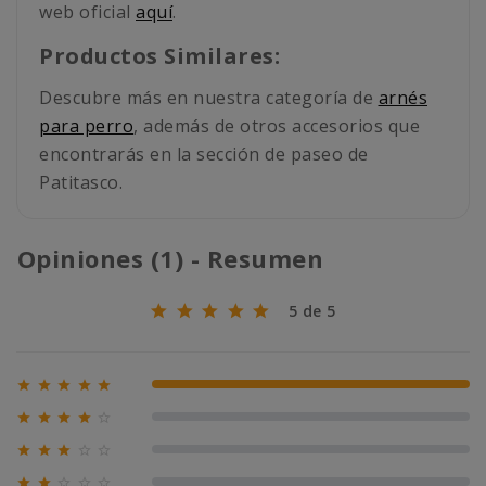
web oficial
aquí
.
Productos Similares:
Descubre más en nuestra categoría de
arnés
para perro
, además de otros accesorios que
encontrarás en la sección de paseo de
Patitasco.
Opiniones (1) - Resumen
5 de 5





100% (1)





0% (0)





0% (0)




