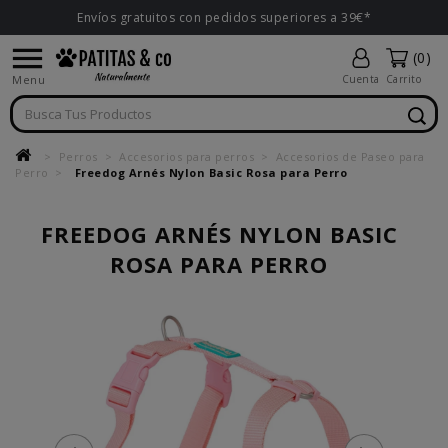
Envíos gratuitos con pedidos superiores a 39€*

(0)
Menu
Cuenta
Carrito
Perros
Accesorios para perros
Accesorios de Paseo para
Perro
Freedog Arnés Nylon Basic Rosa para Perro
FREEDOG ARNÉS NYLON BASIC
ROSA PARA PERRO