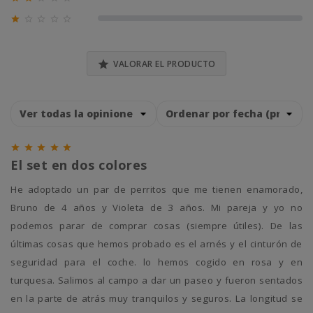
0% (0)





0% (0)

VALORAR EL PRODUCTO





El set en dos colores
He adoptado un par de perritos que me tienen enamorado,
Bruno de 4 años y Violeta de 3 años. Mi pareja y yo no
podemos parar de comprar cosas (siempre útiles). De las
últimas cosas que hemos probado es el arnés y el cinturón de
seguridad para el coche. lo hemos cogido en rosa y en
turquesa. Salimos al campo a dar un paseo y fueron sentados
en la parte de atrás muy tranquilos y seguros. La longitud se