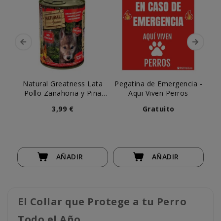
Natural Greatness Lata
Pegatina de Emergencia -
Vi
Pollo Zanahoria y Piña
Aqui Viven Perros
Lu
para Perro Cachorro
m
3,99 €
Gratuito
AÑADIR
AÑADIR
El Collar que Protege a tu Perro
Todo el Año