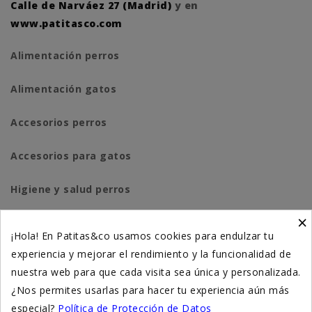
Calle de Narváez 27 (Madrid)
y en
www.patitasco.com
Alimentación perros
Alimentación gatos
Accesorios perros
Accesorios para gatos
Higiene y salud perros
×
Higiene y salud gatos
¡Hola! En Patitas&co usamos cookies para endulzar tu
experiencia y mejorar el rendimiento y la funcionalidad de
Suplementación natural
nuestra web para que cada visita sea única y personalizada.
Otros
¿Nos permites usarlas para hacer tu experiencia aún más
especial?
Política de Protección de Datos