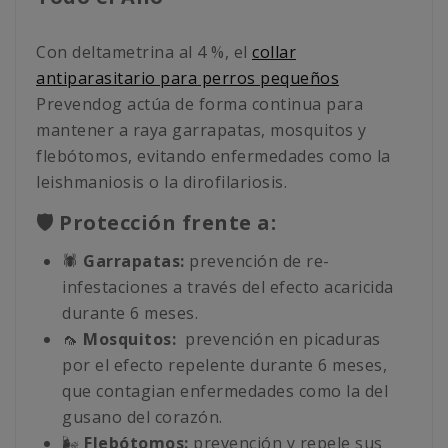
Con deltametrina al 4 %, el
collar
antiparasitario para perros pequeños
Prevendog actúa de forma continua para
mantener a raya garrapatas, mosquitos y
flebótomos, evitando enfermedades como la
leishmaniosis o la dirofilariosis.
🛡️ Protección frente a:
🕷️
Garrapatas:
prevención de re-
infestaciones a través del efecto acaricida
durante 6 meses.
🦟
Mosquitos:
prevención en picaduras
por el efecto repelente durante 6 meses,
que contagian enfermedades como la del
gusano del corazón.
🌬️
Flebótomos:
prevención y repele sus