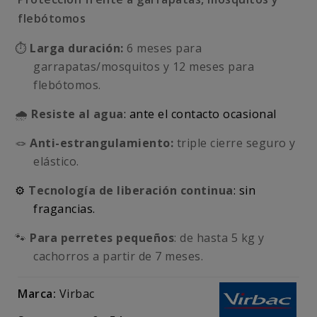
flebótomos
⏱️
Larga duración:
6 meses para
garrapatas/mosquitos y 12 meses para
flebótomos.
🌧️
Resiste al agua
: ante el contacto ocasional
🪢
Anti-estrangulamiento:
triple cierre seguro y
elástico.
⚙️
Tecnología de liberación continua
: sin
fragancias.
🐾
Para perretes pequeños
: de hasta 5 kg y
cachorros a partir de 7 meses.
Marca:
Virbac