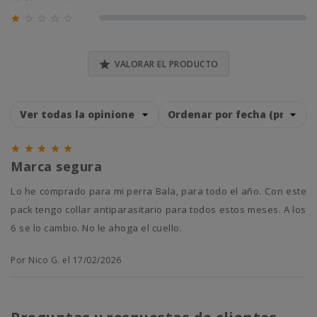
0% (0)





0% (0)

VALORAR EL PRODUCTO





Marca segura
Lo he comprado para mi perra Bala, para todo el año. Con este
pack tengo collar antiparasitario para todos estos meses. A los
6 se lo cambio. No le ahoga el cuello.
Por Nico G. el 17/02/2026