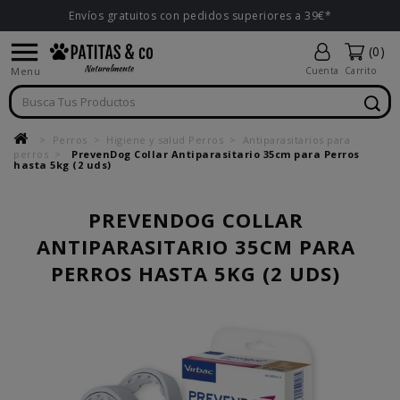
Envíos gratuitos con pedidos superiores a 39€*

(0)
Menu
Cuenta
Carrito
Perros
Higiene y salud Perros
Antiparasitarios para
perros
PrevenDog Collar Antiparasitario 35cm para Perros
hasta 5kg (2 uds)
PREVENDOG COLLAR
ANTIPARASITARIO 35CM PARA
PERROS HASTA 5KG (2 UDS)