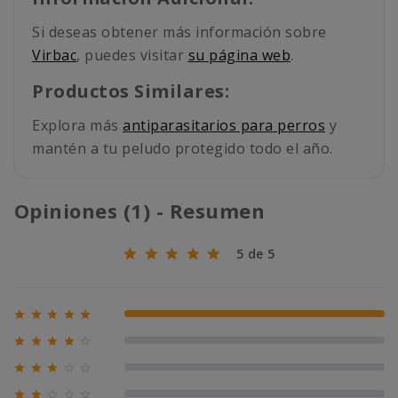
Si deseas obtener más información sobre
Virbac
, puedes visitar
su página web
.
Productos Similares:
Explora más
antiparasitarios para perros
y
mantén a tu peludo protegido todo el año.
Opiniones (1) - Resumen
5 de 5





100% (1)





0% (0)





0% (0)




