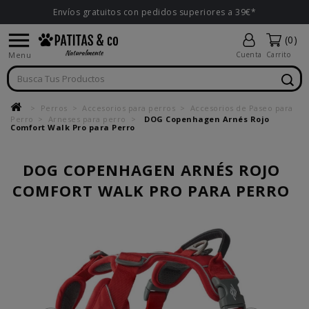
Envíos gratuitos con pedidos superiores a 39€*

(0)
Menu
Cuenta
Carrito
Perros
Accesorios para perros
Accesorios de Paseo para
Perro
Arneses para perro
DOG Copenhagen Arnés Rojo
Comfort Walk Pro para Perro
DOG COPENHAGEN ARNÉS ROJO
COMFORT WALK PRO PARA PERRO