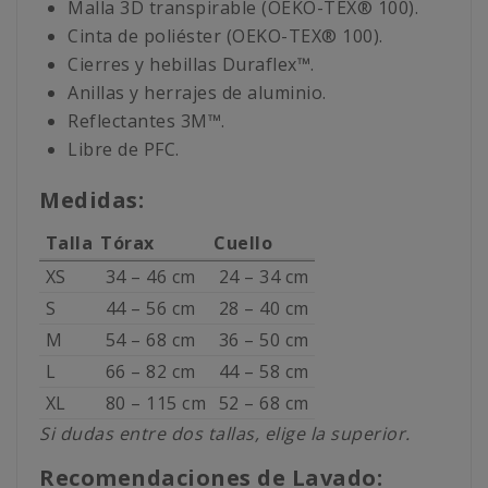
Malla 3D transpirable (OEKO-TEX® 100).
Cinta de poliéster (OEKO-TEX® 100).
Cierres y hebillas Duraflex™.
Anillas y herrajes de aluminio.
Reflectantes 3M™.
Libre de PFC.
Medidas:
Talla
Tórax
Cuello
XS
34 – 46 cm
24 – 34 cm
S
44 – 56 cm
28 – 40 cm
M
54 – 68 cm
36 – 50 cm
L
66 – 82 cm
44 – 58 cm
XL
80 – 115 cm
52 – 68 cm
Si dudas entre dos tallas, elige la superior.
Recomendaciones de Lavado: