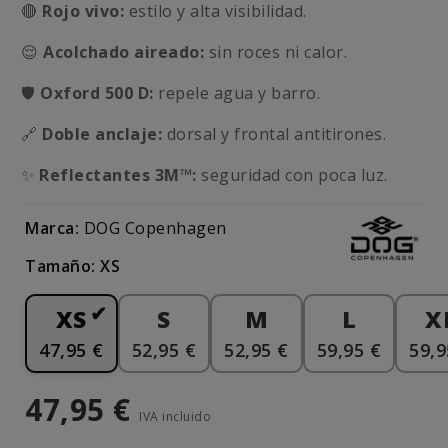
🔴
Rojo vivo:
estilo y alta visibilidad.
😌
Acolchado aireado:
sin roces ni calor.
🛡️
Oxford 500 D:
repele agua y barro.
🔗
Doble anclaje:
dorsal y frontal antitirones.
✨
Reflectantes 3M™:
seguridad con poca luz.
Marca:
DOG Copenhagen
Tamaño: XS
XS
S
M
L
X
47,95 €
52,95 €
52,95 €
59,95 €
59,9
47,95 €
IVA incluido