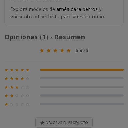
Explora modelos de
arnés para perros
y
encuentra el perfecto para vuestro ritmo.
Opiniones (1) - Resumen
5 de 5





100% (1)





0% (0)





0% (0)





0% (0)





0% (0)

VALORAR EL PRODUCTO