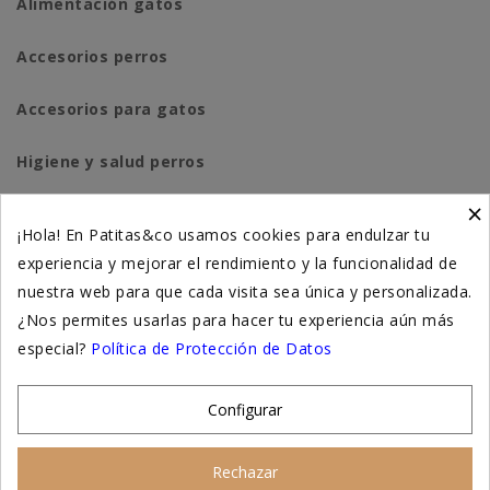
Alimentación gatos
Accesorios perros
Accesorios para gatos
Higiene y salud perros
×
Higiene y salud gatos
¡Hola! En Patitas&co usamos cookies para endulzar tu
experiencia y mejorar el rendimiento y la funcionalidad de
Suplementación natural
nuestra web para que cada visita sea única y personalizada.
Otros
¿Nos permites usarlas para hacer tu experiencia aún más
especial?
Política de Protección de Datos
Nuestras tiendas
Configurar
© 2026 - Patitas&co, Alimentación natural y educación
Rechazar
amable