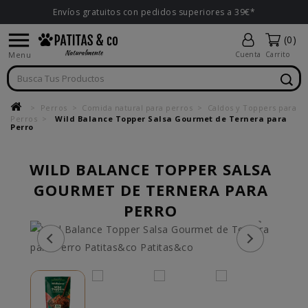
Envíos gratuitos con pedidos superiores a 39€*

(0)
Menu
Cuenta
Carrito
Perros
Comida natural para perros
Caldos y Toppers para
Perros
Wild Balance Topper Salsa Gourmet de Ternera para
Perro
WILD BALANCE TOPPER SALSA
GOURMET DE TERNERA PARA
PERRO