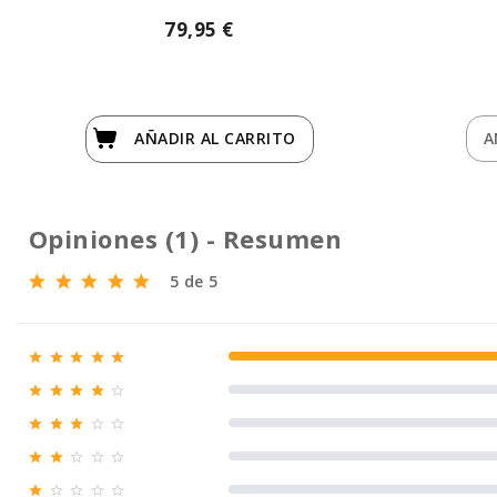
79,95 €
AÑADIR
AL CARRITO
A
Opiniones (1) - Resumen
5 de 5





100% (1)





0% (0)





0% (0)





0% (0)




