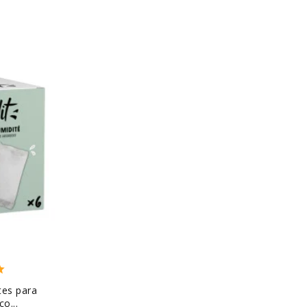
tes para
o...