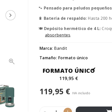
🐾
Pensado para peludos pequeños
🔋
Batería de respaldo:
Hasta 200 ho
🍽️
Depósito hermético de 4 L:
Croqu
absorbentes
.
Marca:
Bandit
Tamaño: Formato único
FORMATO ÚNICO
119,95 €
119,95 €
IVA incluido
-
+