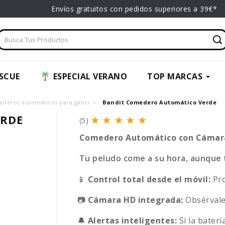
Envíos gratuitos con pedidos superiores a 39€*
SCUE
ESPECIAL VERANO
TOP MARCAS
deros automáticos para gatos
Bandit Comedero Automático Verde
ERDE
(5)
Comedero Automático con Cámara
Tu peludo come a su hora, aunque 
📱
Control total desde el móvil:
Pro
📷
Cámara HD integrada:
Obsérvale 
🔔
Alertas inteligentes:
Si la baterí