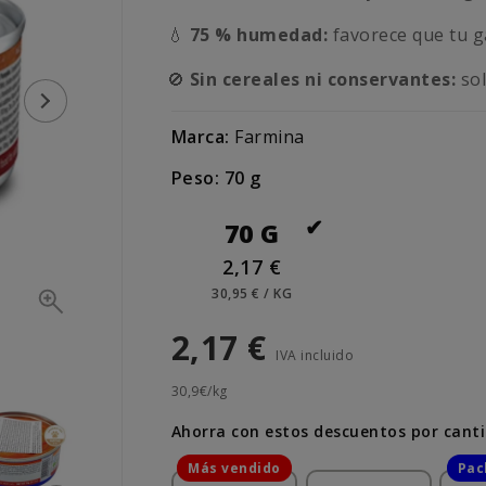
💧
75 % humedad:
favorece que tu g
🚫
Sin cereales ni conservantes:
sol
Marca:
Farmina
Peso: 70 g
70 G
2,17 €
30,95 € / KG
2,17 €
IVA incluido
30,9€/kg
Ahorra con estos descuentos por cant