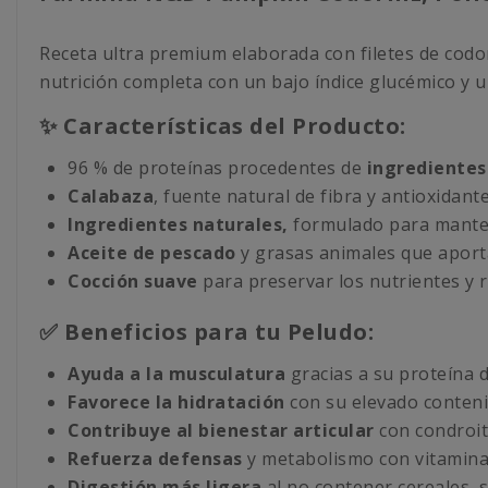
Receta ultra premium elaborada con filetes de codorn
nutrición completa con un bajo índice glucémico y un
✨ Características del Producto:
96 % de proteínas procedentes de
ingredientes
Calabaza
, fuente natural de fibra y antioxidante
Ingredientes naturales,
formulado para manten
Aceite de pescado
y grasas animales que aporta
Cocción suave
para preservar los nutrientes y r
✅ Beneficios para tu Peludo:
Ayuda a la musculatura
gracias a su proteína d
Favorece la hidratación
con su elevado conten
Contribuye al bienestar articular
con condroit
Refuerza defensas
y metabolismo con vitamina
Digestión más ligera
al no contener cereales, s