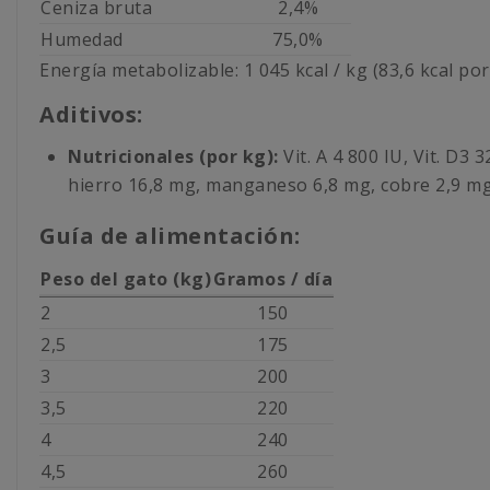
Ceniza bruta
2,4%
Humedad
75,0%
Energía metabolizable: 1 045 kcal / kg (83,6 kcal por 
Aditivos:
Nutricionales (por kg):
Vit. A 4 800 IU, Vit. D3
hierro 16,8 mg, manganeso 6,8 mg, cobre 2,9 mg
Guía de alimentación:
Peso del gato (kg)
Gramos / día
2
150
2,5
175
3
200
3,5
220
4
240
4,5
260