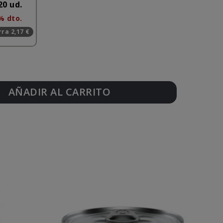
20 ud.
% dto.
ra 2,17 €
AÑADIR AL CARRITO