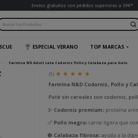
Envíos gratuitos con pedidos superiores a 39€*
SCUE
ESPECIAL VERANO
TOP MARCAS
s
Farmina ND Adult Lata Codorniz Pollo y Calabaza para Gato
Z
(5)
Farmina N&D Codorniz, Pollo y Ca
Paté sin cereales con codorniz, poll
🦃
Codorniz premium:
proteína anima
🍗
Pollo magro:
carne ligera que com
🎃
Calabaza fibrosa:
ayuda a la dige