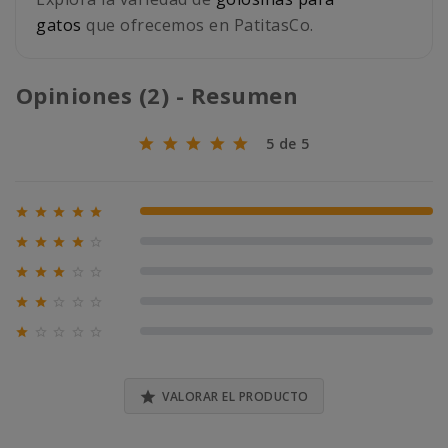
gatos
que ofrecemos en PatitasCo.
Opiniones (2) - Resumen
5 de 5





100% (2)





0% (0)





0% (0)





0% (0)





0% (0)

VALORAR EL PRODUCTO