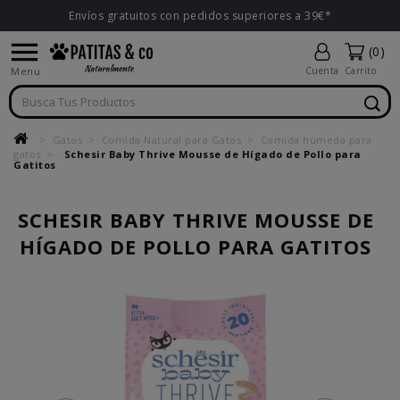
Envíos gratuitos con pedidos superiores a 39€*

(0)
Menu
Cuenta
Carrito
Gatos
Comida Natural para Gatos
Comida húmeda para
gatos
Schesir Baby Thrive Mousse de Hígado de Pollo para
Gatitos
SCHESIR BABY THRIVE MOUSSE DE
HÍGADO DE POLLO PARA GATITOS