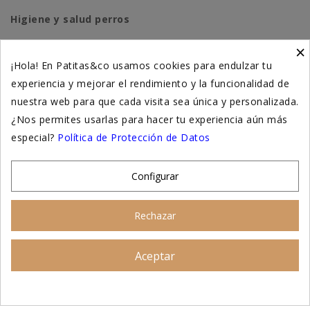
Higiene y salud perros
×
Higiene y salud gatos
¡Hola! En Patitas&co usamos cookies para endulzar tu
experiencia y mejorar el rendimiento y la funcionalidad de
Suplementación natural
nuestra web para que cada visita sea única y personalizada.
Otros
¿Nos permites usarlas para hacer tu experiencia aún más
especial?
Política de Protección de Datos
Nuestras tiendas
Configurar
© 2026 - Patitas&co, Alimentación natural y
Rechazar
educación amable
Aceptar
Asesoramiento personalizado
AÑADIR AL CARRITO