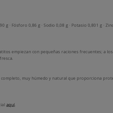
,90 g · Fósforo 0,86 g · Sodio 0,08 g · Potasio 0,801 g · 
 gatitos empiezan con pequeñas raciones frecuentes; a los
fresca.
 completo, muy húmedo y natural que proporciona proteín
cial
aquí
.