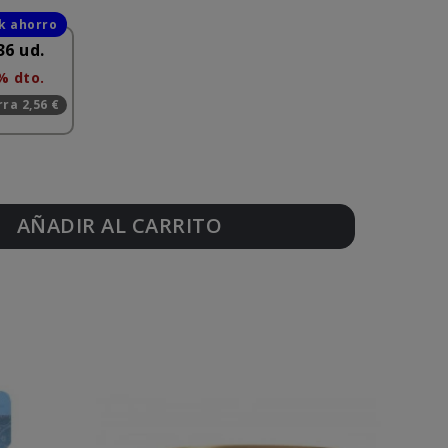
36 ud.
% dto.
ra 2,56 €
AÑADIR AL CARRITO