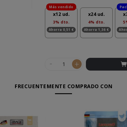
x12 ud.
x24 ud.
x
3% dto.
4% dto.
5
Ahorra 0,51 €
Ahorra 1,36 €
Ahor
-
+
FRECUENTEMENTE COMPRADO CON