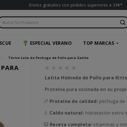
Envíos gratuitos con pedidos superiores a 39€*
SCUE
ESPECIAL VERANO
TOP MARCAS
s
Thrive Lata de Pechuga de Pollo para Gatito
 PARA
Latita Húmeda de Pollo para Kitte
Proteína pura cocinada en su propi
🍗
Proteína de calidad:
pechuga de p
💧
Caldo natural:
hidratación extra s
🐱
Receta completa:
vitaminas y min