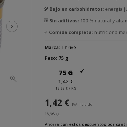
🌾
Bajo en carbohidratos:
energía ju
🆓
Sin aditivos:
100 % natural y altam
✅
Comida completa:
nutricionalmen
Marca:
Thrive
Peso: 75 g
75 G
1,42 €
18,93 € / KG
1,42 €
IVA incluido
18,9€/kg
Ahorra con estos descuentos por cant