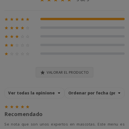





100% (1)





0% (0)





0% (0)





0% (0)





0% (0)

VALORAR EL PRODUCTO





Recomendado
Se nota que son unos expertos en mascotas. Este menu es