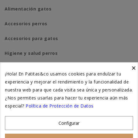
Alimentación gatos
Accesorios perros
Accesorios para gatos
Higiene y salud perros
×
Higiene y salud gatos
¡Hola! En Patitas&co usamos cookies para endulzar tu
experiencia y mejorar el rendimiento y la funcionalidad de
Suplementación natural
nuestra web para que cada visita sea única y personalizada.
Otros
¿Nos permites usarlas para hacer tu experiencia aún más
especial?
Política de Protección de Datos
Nuestras tiendas
Configurar
© 2026 - Patitas&co, Alimentación natural y