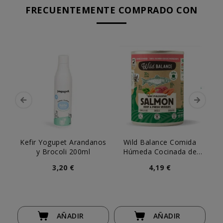
FRECUENTEMENTE COMPRADO CON
Kefir Yogupet Arandanos
Wild Balance Comida
y Brocoli 200ml
Húmeda Cocinada de
Salmón y Ternera para
3,20 €
4,19 €
Perro
AÑADIR
AÑADIR