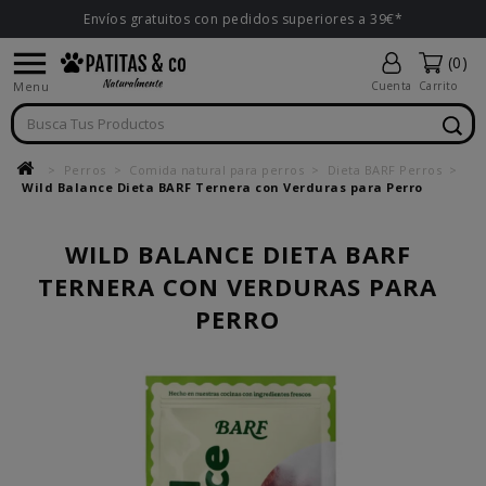
Envíos gratuitos con pedidos superiores a 39€*

(0)
Menu
Cuenta
Carrito
Perros
Comida natural para perros
Dieta BARF Perros
Wild Balance Dieta BARF Ternera con Verduras para Perro
WILD BALANCE DIETA BARF
TERNERA CON VERDURAS PARA
PERRO