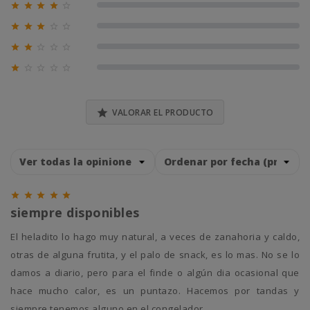





0% (0)





0% (0)





0% (0)





0% (0)

VALORAR EL PRODUCTO





siempre disponibles
El heladito lo hago muy natural, a veces de zanahoria y caldo,
otras de alguna frutita, y el palo de snack, es lo mas. No se lo
damos a diario, pero para el finde o algún dia ocasional que
hace mucho calor, es un puntazo. Hacemos por tandas y
siempre tenemos alguno en el congelador