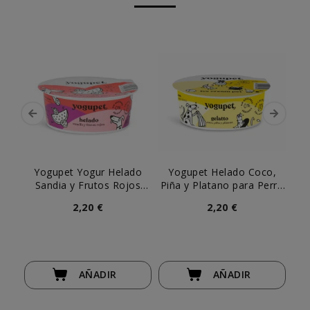
Yogupet Yogur Helado
Yogupet Helado Coco,
Yo
Sandia y Frutos Rojos
Piña y Platano para Perro
110gr
y Gato
2,20 €
2,20 €
AÑADIR
AÑADIR