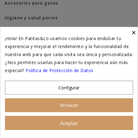
Accesorios para gatos
Higiene y salud perros
×
Higiene y salud gatos
¡Hola! En Patitas&co usamos cookies para endulzar tu
experiencia y mejorar el rendimiento y la funcionalidad de
Suplementación natural
nuestra web para que cada visita sea única y personalizada.
Otros
¿Nos permites usarlas para hacer tu experiencia aún más
especial?
Política de Protección de Datos
Nuestras tiendas
Configurar
© 2026 - Patitas&co, Alimentación natural y
Rechazar
educación amable
Aceptar
Asesoramiento personalizado