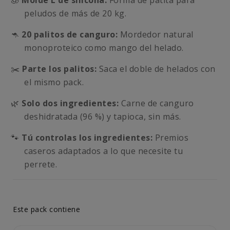
🧊
Molde L de silicona:
Forma de patita para
peludos de más de 20 kg.
🦘
20 palitos de canguro:
Mordedor natural
monoproteico como mango del helado.
✂️
Parte los palitos:
Saca el doble de helados con
el mismo pack.
🌿
Solo dos ingredientes:
Carne de canguro
deshidratada (96 %) y tapioca, sin más.
🐾
Tú controlas los ingredientes:
Premios
caseros adaptados a lo que necesite tu
perrete.
Este pack contiene