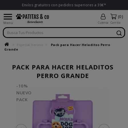
Envíos gratuitos con pedidos superiores a 39€*

(0)
Menu
Cuenta
Carrito
Especial Verano
Pack para Hacer Heladitos Perro
Grande
PACK PARA HACER HELADITOS
PERRO GRANDE
-10%
NUEVO
PACK