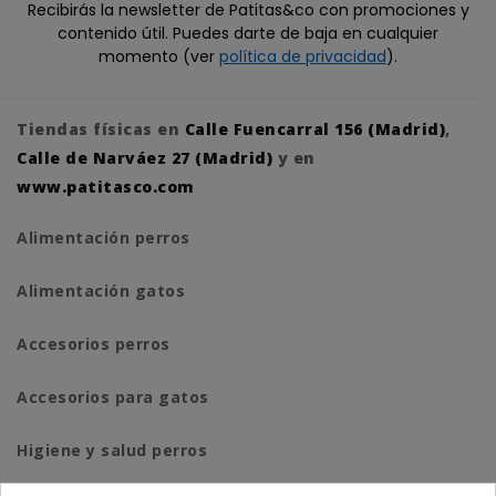
Recibirás la newsletter de Patitas&co con promociones y
contenido útil. Puedes darte de baja en cualquier
momento (ver
política de privacidad
).
Tiendas físicas en
Calle Fuencarral 156 (Madrid)
,
Calle de Narváez 27 (Madrid)
y en
www.patitasco.com
Alimentación perros
Alimentación gatos
Accesorios perros
Accesorios para gatos
Higiene y salud perros