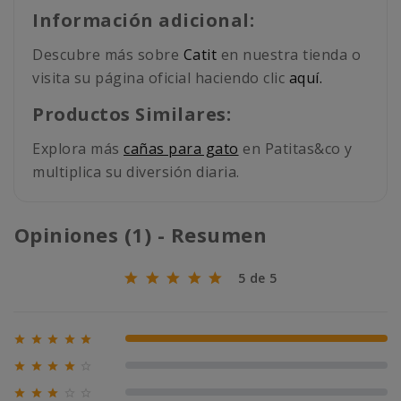
Información adicional:
Descubre más sobre
Catit
en nuestra tienda o
visita su página oficial haciendo clic
aquí.
Productos Similares:
Explora más
cañas para gato
en Patitas&co y
multiplica su diversión diaria.
Opiniones (1) - Resumen
5 de 5





100% (1)





0% (0)





0% (0)