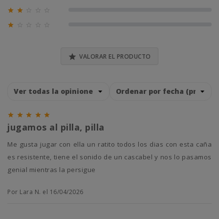





0% (0)





0% (0)

VALORAR EL PRODUCTO





jugamos al pilla, pilla
me gusta jugar con ella un ratito todos los dias con esta caña
es resistente, tiene el sonido de un cascabel y nos lo pasamos
genial mientras la persigue
Por Lara N. el 16/04/2026