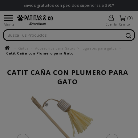
Envíos gratuitos con pedidos superiores a 39€*

(0)
Menu
Cuenta
Carrito
Gatos
Accesorios para Gatos
Juguetes para gatos
Catit Caña con Plumero para Gato
CATIT CAÑA CON PLUMERO PARA
GATO