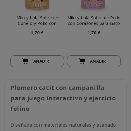
Milo y Lola Sobre de
Milo y Lola Sobre de Pollo
Be
Conejo y Pollo con
con Corazones para Gato
de
Arándanos para Gato
1,70 €
1,70 €
AÑADIR
AÑADIR
Plumero catit con campanilla
para juego interactivo y ejercicio
felino
Diseñada con materiales naturales y acabado