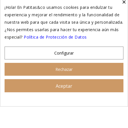
×
Higiene y salud gatos
¡Hola! En Patitas&co usamos cookies para endulzar tu
experiencia y mejorar el rendimiento y la funcionalidad de
Suplementación natural
nuestra web para que cada visita sea única y personalizada.
Otros
¿Nos permites usarlas para hacer tu experiencia aún más
especial?
Política de Protección de Datos
Nuestras tiendas
Configurar
© 2026 - Patitas&co, Alimentación natural y
Rechazar
educación amable
Aceptar
Asesoramiento personalizado
AÑADIR AL CARRITO