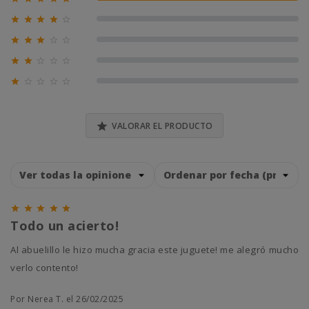
100% (1)





0% (0)





0% (0)





0% (0)





0% (0)

VALORAR EL PRODUCTO





Todo un acierto!
Al abuelillo le hizo mucha gracia este juguete! me alegró mucho
verlo contento!
Por Nerea T. el 26/02/2025