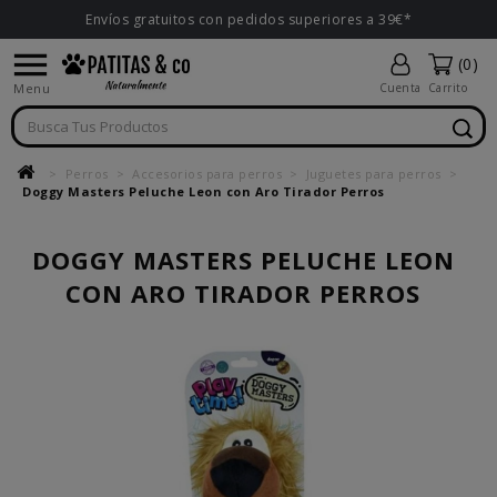
Envíos gratuitos con pedidos superiores a 39€*

(0)
Menu
Cuenta
Carrito
Perros
Accesorios para perros
Juguetes para perros
Doggy Masters Peluche Leon con Aro Tirador Perros
DOGGY MASTERS PELUCHE LEON
CON ARO TIRADOR PERROS