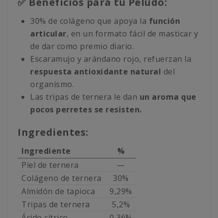
✅ Beneficios para tu Peludo:
30% de colágeno que apoya la
función
articular
, en un formato fácil de masticar y
de dar como premio diario.
Escaramujo y arándano rojo, refuerzan la
respuesta antioxidante natural
del
organismo.
Las tripas de ternera le dan
un aroma que
pocos perretes se resisten.
Ingredientes:
Ingrediente
%
Piel de ternera
—
Colágeno de ternera
30%
Almidón de tapioca
9,29%
Tripas de ternera
5,2%
Ácido cítrico
0,36%