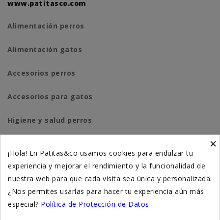
www.patitasco.com
Alimentación perros
Alimentación gatos
Accesorios perros
Accesorios para gatos
Higiene y salud perros
×
Higiene y salud gatos
¡Hola! En Patitas&co usamos cookies para endulzar tu
experiencia y mejorar el rendimiento y la funcionalidad de
Suplementación natural
nuestra web para que cada visita sea única y personalizada.
Otros
¿Nos permites usarlas para hacer tu experiencia aún más
especial?
Política de Protección de Datos
Nuestras tiendas