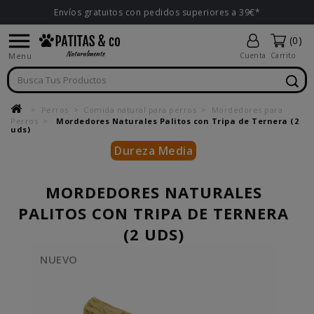
Envíos gratuitos con pedidos superiores a 39€*

(0)
Menu
Cuenta
Carrito
Perros
Comida natural para perros
Mordedores para
Perros
Mordedores Naturales Palitos con Tripa de Ternera (2
uds)
Dureza Media
MORDEDORES NATURALES
PALITOS CON TRIPA DE TERNERA
(2 UDS)
NUEVO