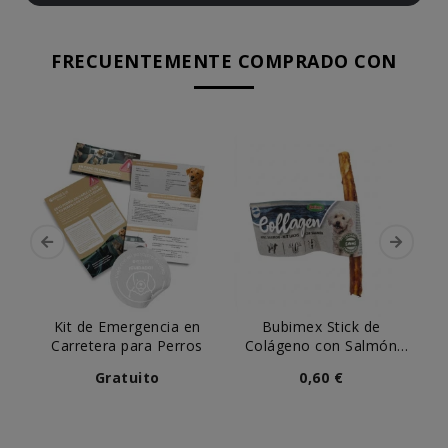
FRECUENTEMENTE COMPRADO CON
Kit de Emergencia en
Bubimex Stick de
Mo
Carretera para Perros
Colágeno con Salmón
de
para Perro (ud)
Gratuito
0,60 €