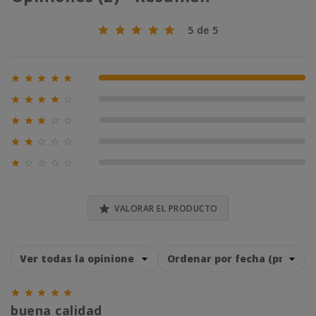
5 de 5





100% (2)





0% (0)





0% (0)





0% (0)





0% (0)

VALORAR EL PRODUCTO





buena calidad