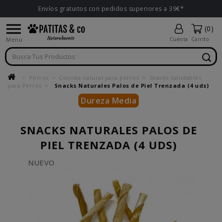
Envíos gratuitos con pedidos superiores a 39€*

(0)
Menu
Cuenta
Carrito
Perros
Comida natural para perros
Snacks Saludables
para Perros
Snacks Naturales Palos de Piel Trenzada (4 uds)
Dureza Media
SNACKS NATURALES PALOS DE
PIEL TRENZADA (4 UDS)
NUEVO