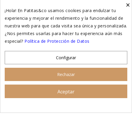
×
Higiene y salud gatos
¡Hola! En Patitas&co usamos cookies para endulzar tu
experiencia y mejorar el rendimiento y la funcionalidad de
Suplementación natural
nuestra web para que cada visita sea única y personalizada.
Otros
¿Nos permites usarlas para hacer tu experiencia aún más
especial?
Política de Protección de Datos
Nuestras tiendas
Configurar
© 2026 - Patitas&co, Alimentación natural y
Rechazar
educación amable
Aceptar
Asesoramiento personalizado