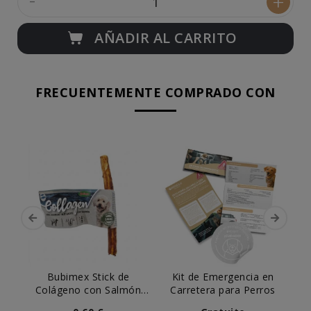
+
AÑADIR AL CARRITO
FRECUENTEMENTE COMPRADO CON
Bubimex Stick de
Kit de Emergencia en
M
Colágeno con Salmón
Carretera para Perros
Pi
para Perro (ud)