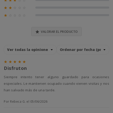





0% (0)





0% (0)





0% (0)

VALORAR EL PRODUCTO





Disfruton
Siempre intento tener alguno guardado para ocasiones
especiales. Le mantienen ocupado cuando vienen visitas y nos
han salvado más de una tarde.
Por Rebeca G. el 05/06/2026