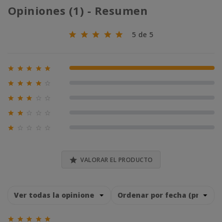
Opiniones (1) - Resumen
5 de 5





100% (1)





0% (0)





0% (0)





0% (0)





0% (0)

VALORAR EL PRODUCTO




