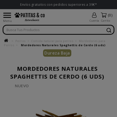
Envíos gratuitos con pedidos superiores a 39€*

(0)
Menu
Cuenta
Carrito
Perros
Comida natural para perros
Mordedores para
Perros
Mordedores Naturales Spaghettis de Cerdo (6 uds)
Dureza Baja
MORDEDORES NATURALES
SPAGHETTIS DE CERDO (6 UDS)
NUEVO