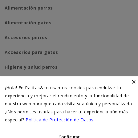
Alimentación perros
Alimentación gatos
Accesorios perros
Accesorios para gatos
Higiene y salud perros
×
Higiene y salud gatos
¡Hola! En Patitas&co usamos cookies para endulzar tu
experiencia y mejorar el rendimiento y la funcionalidad de
Suplementación natural
nuestra web para que cada visita sea única y personalizada.
Otros
¿Nos permites usarlas para hacer tu experiencia aún más
especial?
Política de Protección de Datos
Nuestras tiendas
Configurar