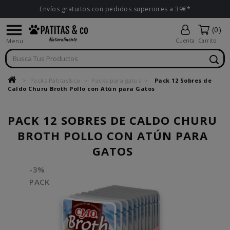
Envíos gratuitos con pedidos superiores a 39€*

(0)
Menu
Cuenta
Carrito
Packs Patitas&co
Packs para gatos
Pack 12 Sobres de
Caldo Churu Broth Pollo con Atún para Gatos
PACK 12 SOBRES DE CALDO CHURU
BROTH POLLO CON ATÚN PARA
GATOS
-3%
PACK