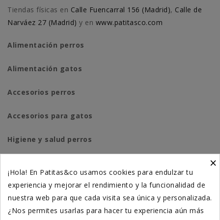
Tiendas físicas en
Calle Fuencarral 156 (Madrid)
,
Calle de
Narváez 27 (Madrid)
y en
www.patitasco.com
Alimentación perros
Alimentación gatos
Accesorios perros
Accesorios para gatos
Higiene y salud perros
×
Higiene y salud gatos
¡Hola! En Patitas&co usamos cookies para endulzar tu
experiencia y mejorar el rendimiento y la funcionalidad de
Suplementación natural
nuestra web para que cada visita sea única y personalizada.
Otros
¿Nos permites usarlas para hacer tu experiencia aún más