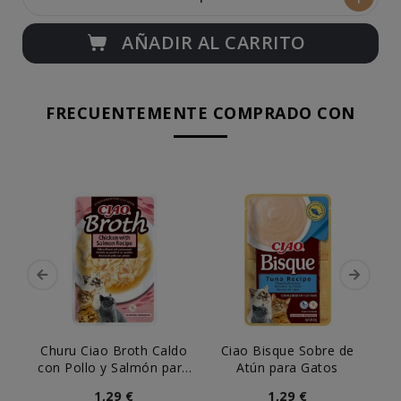
AÑADIR AL CARRITO
FRECUENTEMENTE COMPRADO CON
Churu Ciao Broth Caldo
Ciao Bisque Sobre de
C
con Pollo y Salmón para
Atún para Gatos
Atú
Gatos
1,29 €
1,29 €