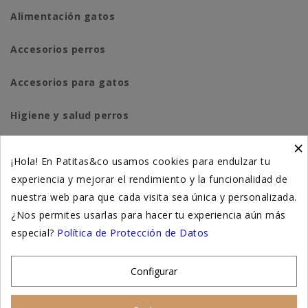
Alimentación gatos
Accesorios perros
Accesorios para gatos
Higiene y salud perros
×
Higiene y salud gatos
¡Hola! En Patitas&co usamos cookies para endulzar tu
experiencia y mejorar el rendimiento y la funcionalidad de
Suplementación natural
nuestra web para que cada visita sea única y personalizada.
Otros
¿Nos permites usarlas para hacer tu experiencia aún más
especial?
Política de Protección de Datos
Nuestras tiendas
Configurar
© 2026 - Patitas&co, Alimentación natural y educación