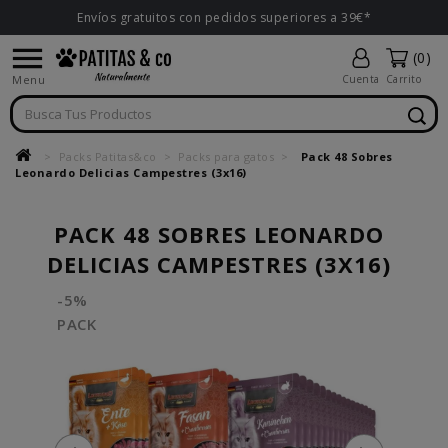
Envíos gratuitos con pedidos superiores a 39€*

(0)
Menu
Cuenta
Carrito
Packs Patitas&co
Packs para gatos
Pack 48 Sobres
Leonardo Delicias Campestres (3x16)
PACK 48 SOBRES LEONARDO
DELICIAS CAMPESTRES (3X16)
-5%
PACK