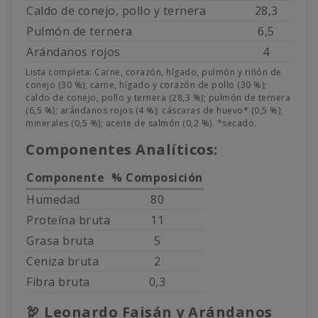
Caldo de conejo, pollo y ternera
28,3
Pulmón de ternera
6,5
Arándanos rojos
4
Lista completa: Carne, corazón, hígado, pulmón y riñón de
conejo (30 %); carne, hígado y corazón de pollo (30 %);
caldo de conejo, pollo y ternera (28,3 %); pulmón de ternera
(6,5 %); arándanos rojos (4 %); cáscaras de huevo* (0,5 %);
minerales (0,5 %); aceite de salmón (0,2 %). *secado.
Componentes Analíticos:
Componente
% Composición
Humedad
80
Proteína bruta
11
Grasa bruta
5
Ceniza bruta
2
Fibra bruta
0,3
🦃 Leonardo Faisán y Arándanos