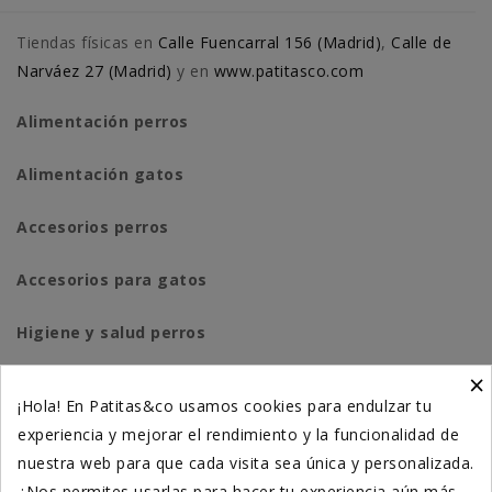
Tiendas físicas en
Calle Fuencarral 156 (Madrid)
,
Calle de
Narváez 27 (Madrid)
y en
www.patitasco.com
Alimentación perros
Alimentación gatos
Accesorios perros
Accesorios para gatos
Higiene y salud perros
×
Higiene y salud gatos
¡Hola! En Patitas&co usamos cookies para endulzar tu
experiencia y mejorar el rendimiento y la funcionalidad de
Suplementación natural
nuestra web para que cada visita sea única y personalizada.
Otros
¿Nos permites usarlas para hacer tu experiencia aún más