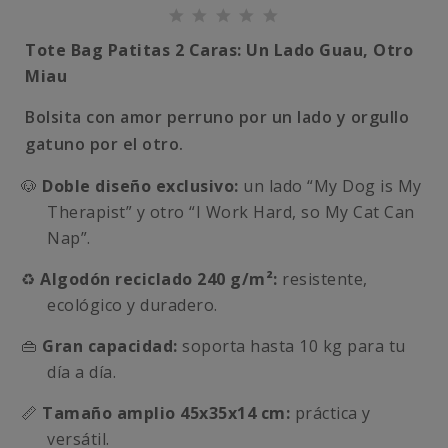
Tote Bag Patitas 2 Caras: Un Lado Guau, Otro
Miau
Bolsita con amor perruno por un lado y orgullo
gatuno por el otro.
🐶
Doble diseño exclusivo:
un lado “My Dog is My
Therapist” y otro “I Work Hard, so My Cat Can
Nap”.
♻️
Algodón reciclado 240 g/m²:
resistente,
ecológico y duradero.
👜
Gran capacidad:
soporta hasta 10 kg para tu
día a día.
📏
Tamaño amplio 45x35x14 cm:
práctica y
versátil.