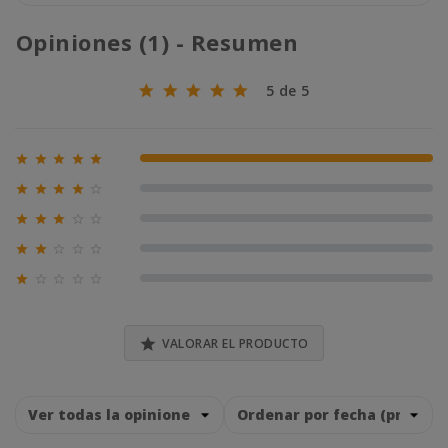
Opiniones (1) - Resumen
5 de 5





100% (1)





0% (0)





0% (0)





0% (0)





0% (0)

VALORAR EL PRODUCTO