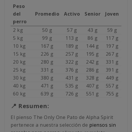
Peso
del
Promedio
Activo
Senior
Joven
perro
2 kg
50 g
57 g
43 g
59 g
5 kg
99 g
113 g
86 g
117 g
10 kg
167 g
189 g
144 g
197 g
15 kg
226 g
257 g
195 g
267 g
20 kg
280 g
322 g
242 g
331 g
25 kg
331 g
376 g
286 g
391 g
30 kg
380 g
431 g
328 g
449 g
40 kg
471 g
535 g
407 g
557 g
60 kg
639 g
726 g
551 g
755 g
📍 Resumen:
El pienso The Only One Pato de Alpha Spirit
pertenece a nuestra selección de
piensos sin