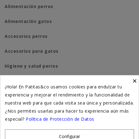
Alimentación perros
Alimentación gatos
Accesorios perros
Accesorios para gatos
Higiene y salud perros
×
Higiene y salud gatos
¡Hola! En Patitas&co usamos cookies para endulzar tu
experiencia y mejorar el rendimiento y la funcionalidad de
Suplementación natural
nuestra web para que cada visita sea única y personalizada.
Otros
¿Nos permites usarlas para hacer tu experiencia aún más
especial?
Política de Protección de Datos
Nuestras tiendas
Configurar