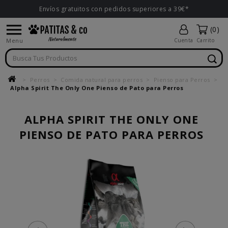
Envíos gratuitos con pedidos superiores a 39€*

(0)
Menu
Cuenta
Carrito
Perros
Comida natural para perros
Pienso para Perros
Alpha Spirit The Only One Pienso de Pato para Perros
ALPHA SPIRIT THE ONLY ONE
PIENSO DE PATO PARA PERROS