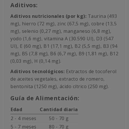
Aditivos:
Aditivos nutricionales (por kg):
Taurina (493
mg), hierro (72 mg), zinc (67,5 mg), cobre (13,5
mg), selenio (0,27 mg), manganeso (6,8 mg),
yodo (1,6 mg), vitamina A (30.590 UI), D3 (547
UI), E (60 mg), B1 (17,1 mg), B2 (5,5 mg), B3 (94
mg), B5 (7,8 mg), B6 (6,7 mg), B9 (1,81 mg), B12
(0,03 mg), H (0,14 mg).
Aditivos tecnológicos:
Extractos de tocoferol
de aceites vegetales, extracto de romero,
bentonita (1250 mg), ácido cítrico (250 mg).
Guía de Alimentación:
Edad
Cantidad diaria
2 - 4 meses
50 - 70 g
5 - 7 meses
80 - 70 g