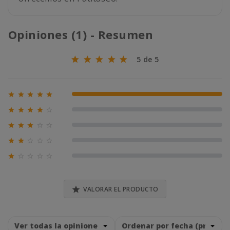
Opiniones (1) - Resumen
5 de 5





100% (1)





0% (0)





0% (0)





0% (0)





0% (0)

VALORAR EL PRODUCTO